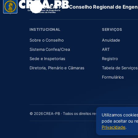
CREA-PB · Conselho Regional de Engenh
INSTITUCIONAL
SERVIÇOS
(abre em nova aba)
(abre em
Sobre o Conselho
Anuidade
(abre em nova aba)
(abre em nova 
Sistema Confea/Crea
ART
Sede e Inspetorias
Registro
(abre em nova aba)
Diretoria, Plenário e Câmaras
Tabela de Serviços
Formulários
© 2026 CREA-PB · Todos os direitos reservados
Utilizamos cookie
pode aceitar ou r
Privacidade
.