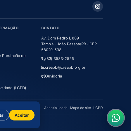
FORMAÇÃO
CONTATO
Av. Dom Pedro I, 809
Tambiá · João Pessoa/PB · CEP
58020-538
e Prestação de
(83) 3533-2525
m nova aba)
creapb@creapb.org.br
Ouvidoria
vacidade (LGPD)
Acessibilidade
·
Mapa do site
·
LGPD
ar
Aceitar