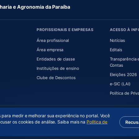
aria e Agronomia da Paraíba
PROFISSIONAIS E EMPRESAS
ACESSO À IN
 nova aba)
Área profissional
Notícias
aba)
Área empresa
Editais
Entidades de classe
Transparência 
(abre e
Contas
Instituições de ensino
Eleições 2026
Clube de Descontos
e-SIC (LAI)
Política de Pri
s para medir e melhorar sua experiência no portal. Você
ecusar os cookies de análise. Saiba mais na
Política de
Recus
(abre em nova aba)
Desenvolvido por
Axium Analytics