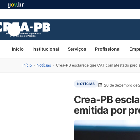
g
o
v
.br
Início
Institucional
Serviços
Profissional
Emp
Início
›
Notícias
›
Crea-PB esclarece que CAT com atestado precisa 
NOTÍCIAS
20 de dezembro de 
Crea-PB escla
emitida por pr