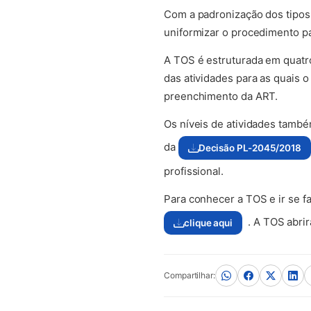
Com a padronização dos tipos 
uniformizar o procedimento pa
A TOS é estruturada em quatr
das atividades para as quais o
preenchimento da ART.
Os níveis de atividades també
da
Decisão PL-2045/2018
(abre em nova aba)
profissional.
Para conhecer a TOS e ir se f
. A TOS abri
clique aqui
(abre em nova aba)
Compartilhar: