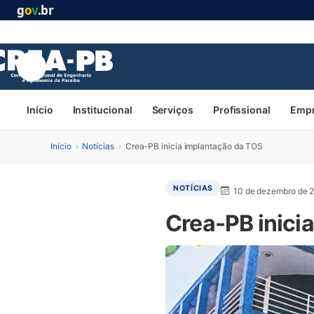
g
o
v
.br
Início
Institucional
Serviços
Profissional
Emp
Início
›
Notícias
›
Crea-PB inicia implantação da TOS
NOTÍCIAS
10 de dezembro de 
Crea-PB inici