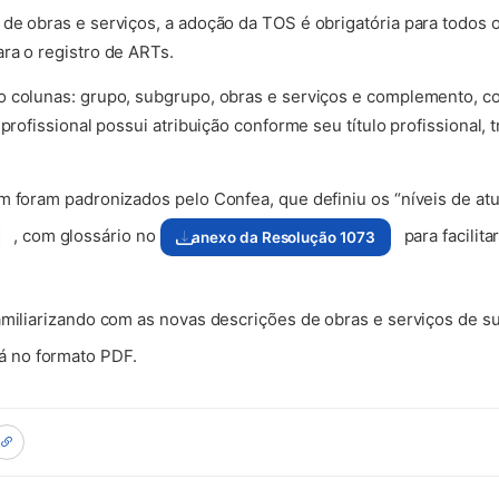
de obras e serviços, a adoção da TOS é obrigatória para todos o
ra o registro de ARTs.
o colunas: grupo, subgrupo, obras e serviços e complemento, 
 profissional possui atribuição conforme seu título profissional
m foram padronizados pelo Confea, que definiu os “níveis de atu
, com glossário no
para facilit
anexo da Resolução 1073
(abre em nova aba)
amiliarizando com as novas descrições de obras e serviços de su
rá no formato PDF.