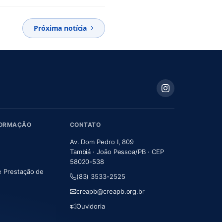
Próxima notícia
FORMAÇÃO
CONTATO
Av. Dom Pedro I, 809
Tambiá · João Pessoa/PB · CEP
58020-538
e Prestação de
(83) 3533-2525
m nova aba)
creapb@creapb.org.br
Ouvidoria