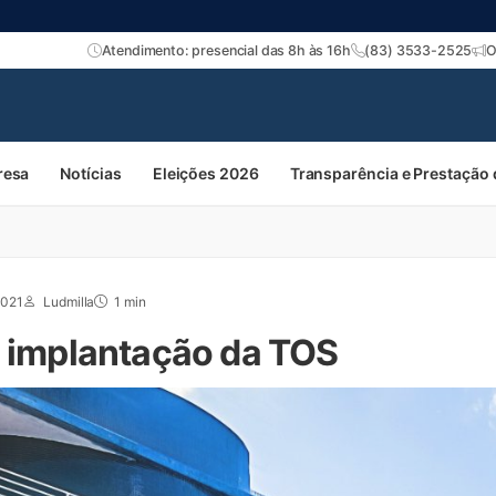
Atendimento: presencial das 8h às 16h
(83) 3533-2525
O
resa
Notícias
Eleições 2026
Transparência e Prestação
2021
Ludmilla
1 min
a implantação da TOS