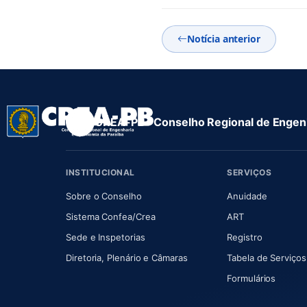
Notícia anterior
CREA-PB · Conselho Regional de Engenh
INSTITUCIONAL
SERVIÇOS
(abre em nova aba)
(abre em
Sobre o Conselho
Anuidade
(abre em nova aba)
(abre em nova 
Sistema Confea/Crea
ART
Sede e Inspetorias
Registro
(abre em nova aba)
Diretoria, Plenário e Câmaras
Tabela de Serviços
Formulários