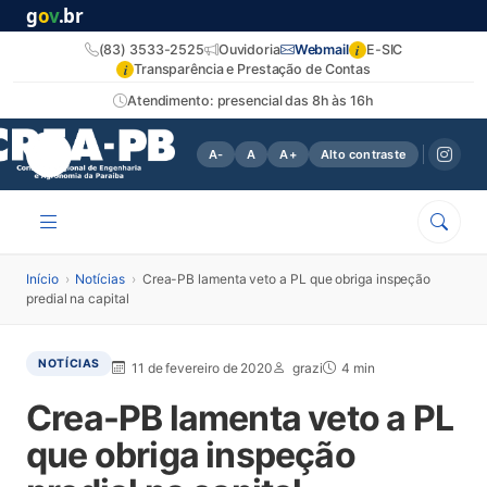
g
o
v
.br
i
(83) 3533-2525
Ouvidoria
Webmail
E-SIC
i
Transparência e Prestação de Contas
Atendimento: presencial das 8h às 16h
A-
A
A+
Alto contraste
Início
›
Notícias
›
Crea-PB lamenta veto a PL que obriga inspeção
predial na capital
NOTÍCIAS
11 de fevereiro de 2020
grazi
4 min
Crea-PB lamenta veto a PL
que obriga inspeção