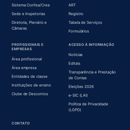
(abre em nova aba)
(abre em nova aba)
Sistema Confea/Crea
ART
Sede e Inspetorias
Registro
Diretoria, Plenário e
Tabela de Serviços
(abre em nova aba)
Câmaras
Formulários
PROFISSIONAIS E
ACESSO À INFORMAÇÃO
EMPRESAS
Notícias
Área profissional
Editais
Área empresa
Transparência e Prestação
Entidades de classe
(abre em nova aba)
de Contas
Instituições de ensino
Eleições 2026
Clube de Descontos
e-SIC (LAI)
Política de Privacidade
(LGPD)
CONTATO