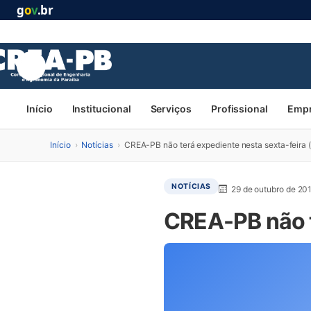
g
o
v
.br
Início
Institucional
Serviços
Profissional
Emp
Início
›
Notícias
›
CREA-PB não terá expediente nesta sexta-feira 
NOTÍCIAS
29 de outubro de 20
CREA-PB não t