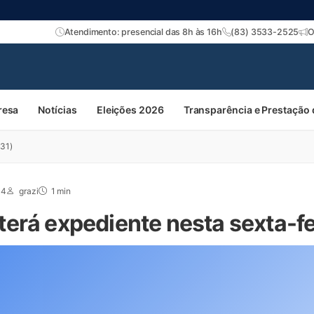
Atendimento: presencial das 8h às 16h
(83) 3533-2525
O
resa
Notícias
Eleições 2026
Transparência e Prestação
(31)
14
grazi
1 min
erá expediente nesta sexta-fe