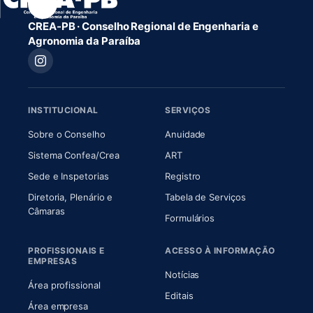
CREA-PB · Conselho Regional de Engenharia e
Agronomia da Paraíba
INSTITUCIONAL
SERVIÇOS
(abre em nova aba)
(abre em nova aba)
Sobre o Conselho
Anuidade
(abre em nova aba)
(abre em nova aba)
Sistema Confea/Crea
ART
Sede e Inspetorias
Registro
Diretoria, Plenário e
Tabela de Serviços
(abre em nova aba)
Câmaras
Formulários
PROFISSIONAIS E
ACESSO À INFORMAÇÃO
EMPRESAS
Notícias
Área profissional
Editais
Área empresa