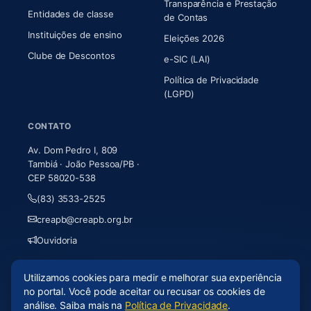
Transparência e Prestação
Entidades de classe
(abre em nova aba)
de Contas
Instituições de ensino
Eleições 2026
Clube de Descontos
e-SIC (LAI)
Política de Privacidade
(LGPD)
CONTATO
Av. Dom Pedro I, 809
Tambiá · João Pessoa/PB ·
CEP 58020-538
(83) 3533-2525
creapb@creapb.org.br
Ouvidoria
Utilizamos cookies para medir e melhorar sua experiência
© 2026 CREA-PB · Todos os direitos reservados
no portal. Você pode aceitar ou recusar os cookies de
Acessibilidade
·
Mapa do site
·
LGPD
análise. Saiba mais na
Política de Privacidade
.