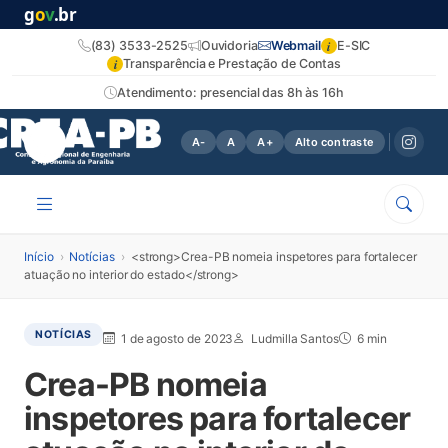
g
o
v
.br
i
(83) 3533-2525
Ouvidoria
Webmail
E-SIC
i
Transparência e Prestação de Contas
Atendimento: presencial das 8h às 16h
A-
A
A+
Alto contraste
Início
›
Notícias
›
<strong>Crea-PB nomeia inspetores para fortalecer
atuação no interior do estado</strong>
NOTÍCIAS
1 de agosto de 2023
Ludmilla Santos
6 min
Crea-PB nomeia
inspetores para fortalecer