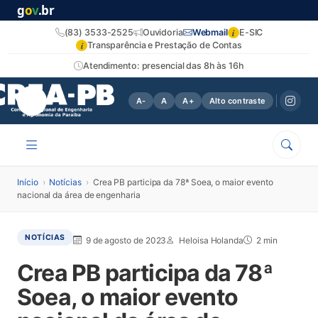
g
o
v
.br
i
(83) 3533-2525
Ouvidoria
Webmail
E-SIC
i
Transparência e Prestação de Contas
Atendimento: presencial das 8h às 16h
A-
A
A+
Alto contraste
Início
›
Notícias
›
Crea PB participa da 78ª Soea, o maior evento
nacional da área de engenharia
NOTÍCIAS
9 de agosto de 2023
Heloisa Holanda
2 min
Crea PB participa da 78ª
Soea, o maior evento