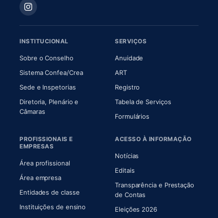
INSTITUCIONAL
SERVIÇOS
(abre em nova aba)
(abre em nova aba)
Sobre o Conselho
Anuidade
(abre em nova aba)
(abre em nova aba)
Sistema Confea/Crea
ART
Sede e Inspetorias
Registro
Diretoria, Plenário e
Tabela de Serviços
(abre em nova aba)
Câmaras
Formulários
PROFISSIONAIS E
ACESSO À INFORMAÇÃO
EMPRESAS
Notícias
Área profissional
Editais
Área empresa
Transparência e Prestação
Entidades de classe
(abre em nova aba)
de Contas
Instituições de ensino
Eleições 2026