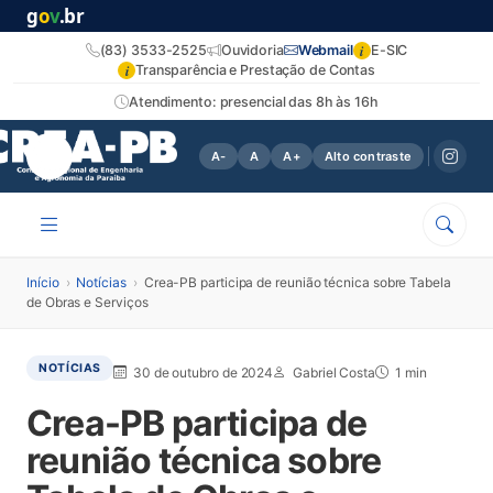
g
o
v
.br
i
(83) 3533-2525
Ouvidoria
Webmail
E-SIC
i
Transparência e Prestação de Contas
Atendimento: presencial das 8h às 16h
A-
A
A+
Alto contraste
Início
›
Notícias
›
Crea-PB participa de reunião técnica sobre Tabela
de Obras e Serviços
NOTÍCIAS
30 de outubro de 2024
Gabriel Costa
1 min
Crea-PB participa de
reunião técnica sobre