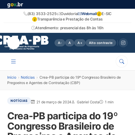
g
o
v
.br
i
(83) 3533-2525
Ouvidoria
Webmail
E-SIC
i
Transparência e Prestação de Contas
Atendimento: presencial das 8h às 16h
A-
A
A+
Alto contraste
Início
›
Notícias
›
Crea-PB participa do 19º Congresso Brasileiro de
Pregoeiros e Agentes de Contratação (CBP)
NOTÍCIAS
21 de março de 2024
Gabriel Costa
1 min
Crea-PB participa do 19º
Congresso Brasileiro de