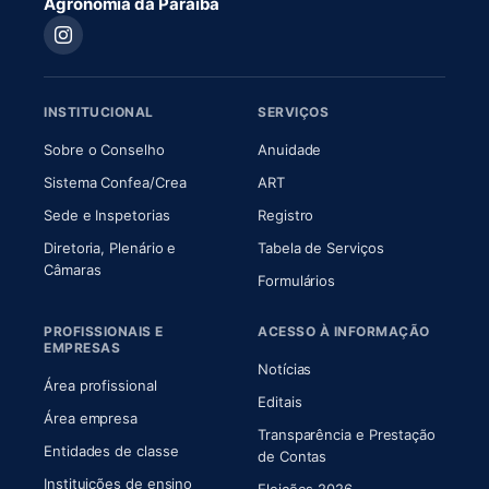
Agronomia da Paraíba
INSTITUCIONAL
SERVIÇOS
(abre em nova aba)
(abre em nova aba)
Sobre o Conselho
Anuidade
(abre em nova aba)
(abre em nova aba)
Sistema Confea/Crea
ART
Sede e Inspetorias
Registro
Diretoria, Plenário e
Tabela de Serviços
(abre em nova aba)
Câmaras
Formulários
PROFISSIONAIS E
ACESSO À INFORMAÇÃO
EMPRESAS
Notícias
Área profissional
Editais
Área empresa
Transparência e Prestação
Entidades de classe
(abre em nova aba)
de Contas
Instituições de ensino
Eleições 2026