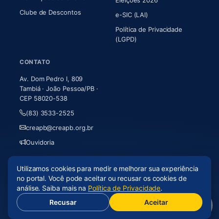
Clube de Descontos
e-SIC (LAI)
Política de Privacidade
(LGPD)
CONTATO
Av. Dom Pedro I, 809
Tambiá · João Pessoa/PB ·
CEP 58020-538
(83) 3533-2525
creapb@creapb.org.br
Ouvidoria
Utilizamos cookies para medir e melhorar sua experiência
© 2026 CREA-PB · Todos os direitos reservados
no portal. Você pode aceitar ou recusar os cookies de
Acessibilidade
·
Mapa do site
·
LGPD
análise. Saiba mais na
Política de Privacidade
.
Recusar
Aceitar
(abre em nova aba)
Desenvolvido por
Axium Analytics