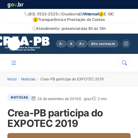
g
o
v
.br
i
(83) 3533-2525
Ouvidoria
Webmail
E-SIC
i
Transparência e Prestação de Contas
Atendimento: presencial das 8h às 16h
A-
A
A+
Alto contraste
Início
›
Notícias
›
Crea-PB participa do EXPOTEC 2019
NOTÍCIAS
24 de setembro de 2019
grazi
2 min
Crea-PB participa do
EXPOTEC 2019