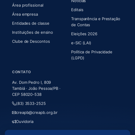
Notícias
Área profissional
Editais
Área empresa
Transparência e Prestação
Entidades de classe
(abre em nova aba)
de Contas
Instituições de ensino
Eleições 2026
Clube de Descontos
e-SIC (LAI)
Política de Privacidade
(LGPD)
CONTATO
Av. Dom Pedro I, 809
Tambiá · João Pessoa/PB ·
CEP 58020-538
(83) 3533-2525
creapb@creapb.org.br
Ouvidoria