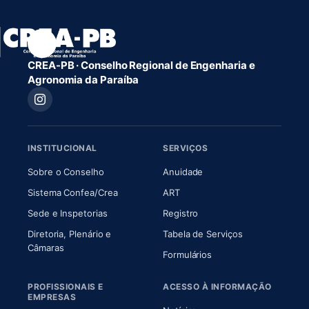
CREA-PB · Conselho Regional de Engenharia e
Agronomia da Paraíba
INSTITUCIONAL
SERVIÇOS
(abre em nova aba)
(abre em nova aba)
Sobre o Conselho
Anuidade
(abre em nova aba)
(abre em nova aba)
Sistema Confea/Crea
ART
Sede e Inspetorias
Registro
Diretoria, Plenário e
Tabela de Serviços
(abre em nova aba)
Câmaras
Formulários
PROFISSIONAIS E
ACESSO À INFORMAÇÃO
EMPRESAS