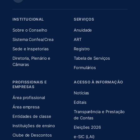
INSTITUCIONAL
SERVIÇOS
(abre em nova aba)
(abre em nova aba)
Sobre o Conselho
Anuidade
(abre em nova aba)
(abre em nova aba)
Sistema Confea/Crea
ART
Sede e Inspetorias
Registro
Diretoria, Plenário e
Tabela de Serviços
(abre em nova aba)
Câmaras
Formulários
PROFISSIONAIS E
ACESSO À INFORMAÇÃO
EMPRESAS
Notícias
Área profissional
Editais
Área empresa
Transparência e Prestação
Entidades de classe
(abre em nova aba)
de Contas
Instituições de ensino
Eleições 2026
Clube de Descontos
e-SIC (LAI)