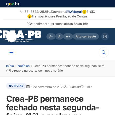
g
o
v
.br
i
(83) 3533-2525
Ouvidoria
Webmail
E-SIC
i
Transparência e Prestação de Contas
Atendimento: presencial das 8h às 16h
A-
A
A+
Alto contraste
Início
›
Notícias
›
Crea-PB permanece fechado nesta segunda-feira
(1º) e reabre na quarta com novo horário
NOTÍCIAS
1 de novembro de 2021
Ludmilla
1 min
Crea-PB permanece
fechado nesta segunda-