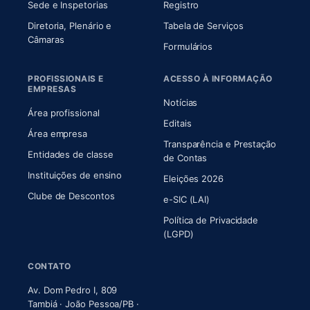
Sede e Inspetorias
Registro
Diretoria, Plenário e
Tabela de Serviços
(abre em nova aba)
Câmaras
Formulários
PROFISSIONAIS E
ACESSO À INFORMAÇÃO
EMPRESAS
Notícias
Área profissional
Editais
Área empresa
Transparência e Prestação
Entidades de classe
(abre em nova aba)
de Contas
Instituições de ensino
Eleições 2026
Clube de Descontos
e-SIC (LAI)
Política de Privacidade
(LGPD)
CONTATO
Av. Dom Pedro I, 809
Tambiá · João Pessoa/PB ·