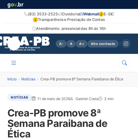
g
o
v
.br
i
(83) 3533-2525
Ouvidoria
Webmail
E-SIC
i
Transparência e Prestação de Contas
Atendimento: presencial das 8h às 16h
A-
A
A+
Alto contraste
Início
›
Notícias
›
Crea-PB promove 8ª Semana Paraibana de Ética
NOTÍCIAS
11 de maio de 2026
Gabriel Costa
3 min
Crea-PB promove 8ª
Semana Paraibana de
Ética