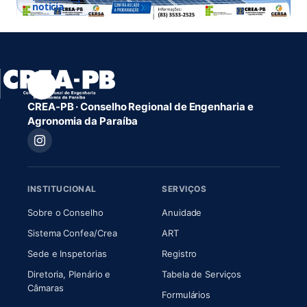
notícia
CREA-PB · Conselho Regional de Engenharia e
Agronomia da Paraíba
INSTITUCIONAL
SERVIÇOS
(abre em nova aba)
(abre em nova aba)
Sobre o Conselho
Anuidade
(abre em nova aba)
(abre em nova aba)
Sistema Confea/Crea
ART
Sede e Inspetorias
Registro
Diretoria, Plenário e
Tabela de Serviços
(abre em nova aba)
Câmaras
Formulários