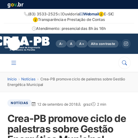
g
o
v
.br
i
(83) 3533-2525
Ouvidoria
Webmail
E-SIC
i
Transparência e Prestação de Contas
Atendimento: presencial das 8h às 16h
A-
A
A+
Alto contraste
Início
›
Notícias
›
Crea-PB promove ciclo de palestras sobre Gestão
Energética Municipal
NOTÍCIAS
12 de setembro de 2018
grazi
2 min
Crea-PB promove ciclo de
palestras sobre Gestão