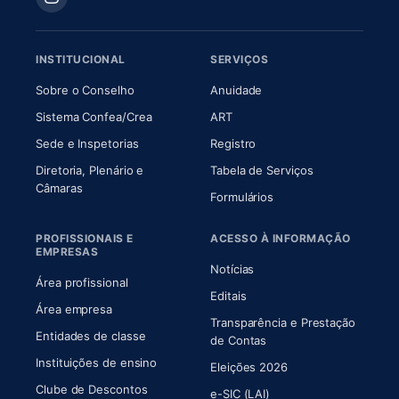
INSTITUCIONAL
SERVIÇOS
(abre em nova aba)
(abre em nova aba)
Sobre o Conselho
Anuidade
(abre em nova aba)
(abre em nova aba)
Sistema Confea/Crea
ART
Sede e Inspetorias
Registro
Diretoria, Plenário e
Tabela de Serviços
(abre em nova aba)
Câmaras
Formulários
PROFISSIONAIS E
ACESSO À INFORMAÇÃO
EMPRESAS
Notícias
Área profissional
Editais
Área empresa
Transparência e Prestação
Entidades de classe
(abre em nova aba)
de Contas
Instituições de ensino
Eleições 2026
Clube de Descontos
e-SIC (LAI)