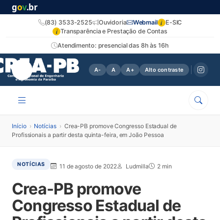
g
o
v
.br
i
(83) 3533-2525
Ouvidoria
Webmail
E-SIC
i
Transparência e Prestação de Contas
Atendimento: presencial das 8h às 16h
A-
A
A+
Alto contraste
Início
›
Notícias
›
Crea-PB promove Congresso Estadual de
Profissionais a partir desta quinta-feira, em João Pessoa
NOTÍCIAS
11 de agosto de 2022
Ludmilla
2 min
Crea-PB promove
Congresso Estadual de