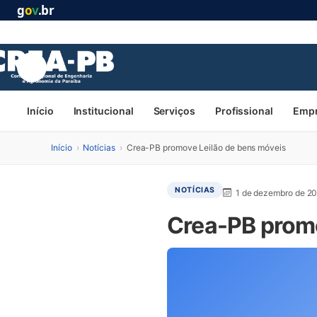
g
o
v
.br
Início
Institucional
Serviços
Profissional
Emp
Início
›
Notícias
›
Crea-PB promove Leilão de bens móveis
NOTÍCIAS
1 de dezembro de 2
Crea-PB promo