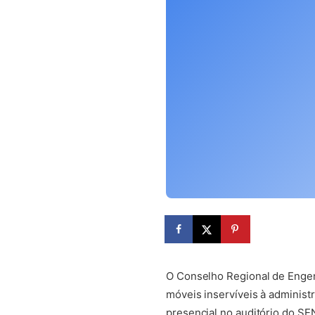
(abre em nova aba)
O Conselho Regional de Engen
móveis inservíveis à administ
presencial no auditório do SE