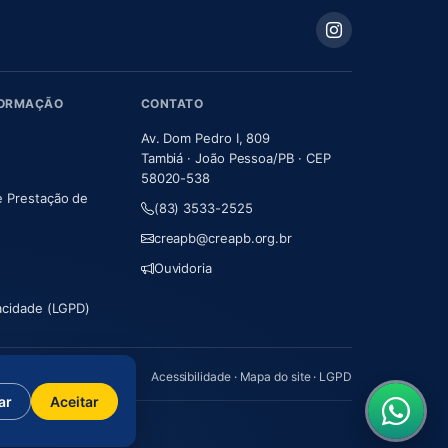
FORMAÇÃO
CONTATO
Av. Dom Pedro I, 809
Tambiá · João Pessoa/PB · CEP
58020-538
e Prestação de
(83) 3533-2525
m nova aba)
creapb@creapb.org.br
Ouvidoria
vacidade (LGPD)
Acessibilidade
·
Mapa do site
·
LGPD
ar
Aceitar