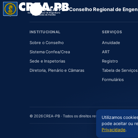
CREA-PB · Conselho Regional de Engenh
INSTITUCIONAL
SERVIÇOS
(abre em nova aba)
(abre em
Sobre o Conselho
Anuidade
(abre em nova aba)
(abre em nova 
Sistema Confea/Crea
ART
Sede e Inspetorias
Registro
(abre em nova aba)
Diretoria, Plenário e Câmaras
Tabela de Serviços
Formulários
© 2026 CREA-PB · Todos os direitos reservados
Utilizamos cookie
pode aceitar ou r
Privacidade
.