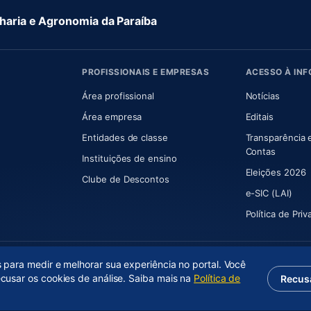
aria e Agronomia da Paraíba
PROFISSIONAIS E EMPRESAS
ACESSO À IN
 nova aba)
Área profissional
Notícias
aba)
Área empresa
Editais
Entidades de classe
Transparência 
(abre e
Contas
Instituições de ensino
Eleições 2026
Clube de Descontos
e-SIC (LAI)
Política de Pri
s para medir e melhorar sua experiência no portal. Você
ecusar os cookies de análise. Saiba mais na
Política de
Recus
(abre em nova aba)
Desenvolvido por
Axium Analytics