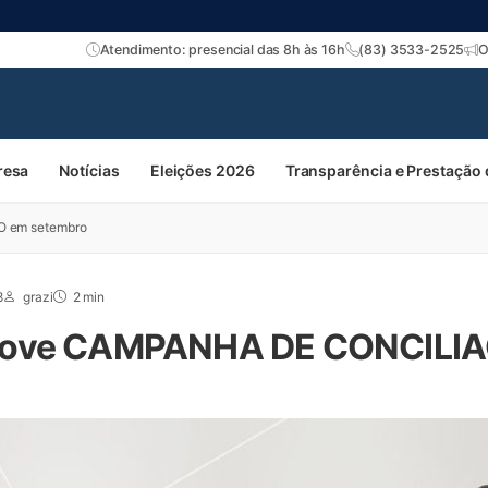
Atendimento: presencial das 8h às 16h
(83) 3533-2525
O
resa
Notícias
Eleições 2026
Transparência e Prestação
 em setembro
8
grazi
2 min
move CAMPANHA DE CONCILI