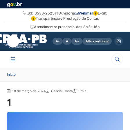
g
o
v
.br
i
(83) 3533-2525
Ouvidoria
Webmail
E-SIC
i
Transparência e Prestação de Contas
Atendimento: presencial das 8h às 16h
A-
A
A+
Alto contraste
Início
18 de março de 2024
Gabriel Costa
1 min
1