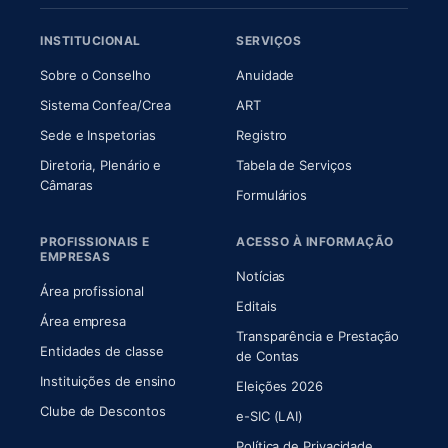
INSTITUCIONAL
SERVIÇOS
(abre em nova aba)
(abre em nova aba)
Sobre o Conselho
Anuidade
(abre em nova aba)
(abre em nova aba)
Sistema Confea/Crea
ART
Sede e Inspetorias
Registro
Diretoria, Plenário e
Tabela de Serviços
(abre em nova aba)
Câmaras
Formulários
PROFISSIONAIS E
ACESSO À INFORMAÇÃO
EMPRESAS
Notícias
Área profissional
Editais
Área empresa
Transparência e Prestação
Entidades de classe
(abre em nova aba)
de Contas
Instituições de ensino
Eleições 2026
Clube de Descontos
e-SIC (LAI)
Política de Privacidade