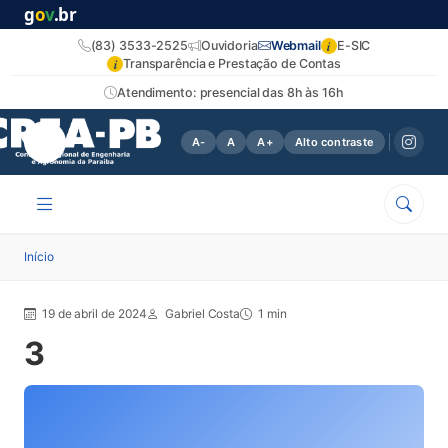
g
o
v
.br
i
(83) 3533-2525
Ouvidoria
Webmail
E-SIC
i
Transparência e Prestação de Contas
Atendimento: presencial das 8h às 16h
A-
A
A+
Alto contraste
Início
19 de abril de 2024
Gabriel Costa
1 min
3