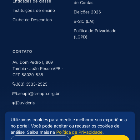
Entidades de classe
(abre em nova aba)
de Contas
Instituições de ensino
Eleições 2026
Clube de Descontos
e-SIC (LAI)
Política de Privacidade
(LGPD)
CONTATO
Av. Dom Pedro I, 809
Tambiá · João Pessoa/PB ·
CEP 58020-538
(83) 3533-2525
creapb@creapb.org.br
Ouvidoria
Utilizamos cookies para medir e melhorar sua experiência
© 2026 CREA-PB · Todos os direitos reservados
no portal. Você pode aceitar ou recusar os cookies de
Acessibilidade
·
Mapa do site
·
LGPD
análise. Saiba mais na
Política de Privacidade
.