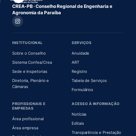
CREA-PB · Conselho Regional de Engenharia e
Agronomia da Paraíba
INSTITUCIONAL
SERVIÇOS
(abre em nova aba)
(abre em nova aba)
Sobre o Conselho
Anuidade
(abre em nova aba)
(abre em nova aba)
Sistema Confea/Crea
ART
Sede e Inspetorias
Registro
Diretoria, Plenário e
Tabela de Serviços
(abre em nova aba)
Câmaras
Formulários
PROFISSIONAIS E
ACESSO À INFORMAÇÃO
EMPRESAS
Notícias
Área profissional
Editais
Área empresa
Transparência e Prestação