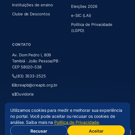
Instituições de ensino
Eleições 2026
Clube de Descontos
e-SIC (LAI)
Política de Privacidade
(LGPD)
CONTATO
Av. Dom Pedro I, 809
Tambiá · João Pessoa/PB ·
CEP 58020-538
(83) 3533-2525
creapb@creapb.org.br
Ouvidoria
Utilizamos cookies para medir e melhorar sua experiência
© 2026 CREA-PB · Todos os direitos reservados
no portal. Você pode aceitar ou recusar os cookies de
Acessibilidade
·
Mapa do site
·
LGPD
análise. Saiba mais na
Política de Privacidade
.
Recusar
Aceitar
(abre em nova aba)
Desenvolvido por
Axium Analytics