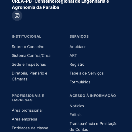
CREA-PB · Conselho Regional de Engenharia e
Agronomia da Paraíba
INSTITUCIONAL
SERVIÇOS
(abre em nova aba)
(abre em nova aba)
Sobre o Conselho
Anuidade
(abre em nova aba)
(abre em nova aba)
Sistema Confea/Crea
ART
Sede e Inspetorias
Registro
Diretoria, Plenário e
Tabela de Serviços
(abre em nova aba)
Câmaras
Formulários
PROFISSIONAIS E
ACESSO À INFORMAÇÃO
EMPRESAS
Notícias
Área profissional
Editais
Área empresa
Transparência e Prestação
Entidades de classe
(abre em nova aba)
de Contas