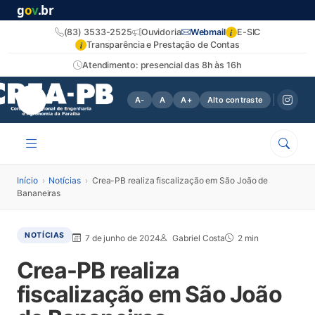
g
o
v
.br
i
(83) 3533-2525
Ouvidoria
Webmail
E-SIC
i
Transparência e Prestação de Contas
Atendimento: presencial das 8h às 16h
A-
A
A+
Alto contraste
Início
›
Notícias
›
Crea-PB realiza fiscalização em São João de
Bananeiras
NOTÍCIAS
7 de junho de 2024
Gabriel Costa
2 min
Crea-PB realiza
fiscalização em São João