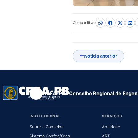
Compartilhar:
Notícia anterior
CREA-PB · Conselho Regional de Engenh
INSTITUCIONAL
SERVIÇOS
(abre em nova aba)
(abre em
Sobre o Conselho
Anuidade
(abre em nova aba)
(abre em nova 
Sistema Confea/Crea
ART