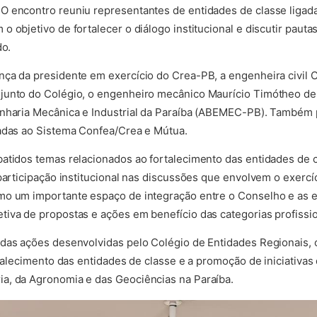
O encontro reuniu representantes de entidades de classe ligada
 objetivo de fortalecer o diálogo institucional e discutir paut
do.
ça da presidente em exercício do Crea-PB, a engenheira civil 
junto do Colégio, o engenheiro mecânico Maurício Timótheo de
enharia Mecânica e Industrial da Paraíba (ABEMEC-PB). Também 
ladas ao Sistema Confea/Crea e Mútua.
atidos temas relacionados ao fortalecimento das entidades de c
participação institucional nas discussões que envolvem o exercí
mo um importante espaço de integração entre o Conselho e as e
iva de propostas e ações em benefício das categorias profissio
 das ações desenvolvidas pelo Colégio de Entidades Regionais
rtalecimento das entidades de classe e a promoção de iniciativa
a, da Agronomia e das Geociências na Paraíba.