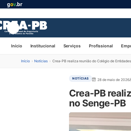
g
o
v
.br
Início
Institucional
Serviços
Profissional
Emp
Início
›
Notícias
›
Crea-PB realiza reunião do Colégio de Entidade
NOTÍCIAS
28 de maio de 2026
Crea-PB reali
no Senge-PB