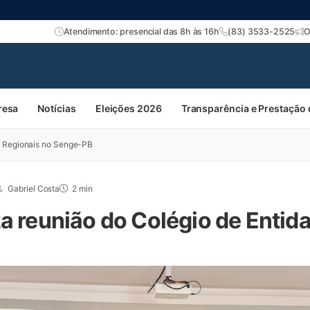
Atendimento: presencial das 8h às 16h
(83) 3533-2525
O
resa
Notícias
Eleições 2026
Transparência e Prestação
s Regionais no Senge-PB
Gabriel Costa
2 min
za reunião do Colégio de Entid