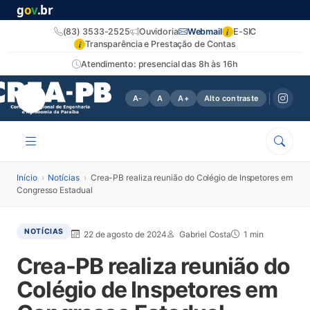
g
o
v
.br
i
(83) 3533-2525
Ouvidoria
Webmail
E-SIC
i
Transparência e Prestação de Contas
Atendimento: presencial das 8h às 16h
A-
A
A+
Alto contraste
Início
›
Notícias
›
Crea-PB realiza reunião do Colégio de Inspetores em
Congresso Estadual
NOTÍCIAS
22 de agosto de 2024
Gabriel Costa
1 min
Crea-PB realiza reunião do
Colégio de Inspetores em