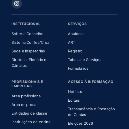
INSTITUCIONAL
SERVIÇOS
(abre em nova aba)
(abre em nova aba)
Sobre o Conselho
Anuidade
(abre em nova aba)
(abre em nova aba)
Sistema Confea/Crea
ART
Sede e Inspetorias
Registro
Diretoria, Plenário e
Tabela de Serviços
(abre em nova aba)
Câmaras
Formulários
PROFISSIONAIS E
ACESSO À INFORMAÇÃO
EMPRESAS
Notícias
Área profissional
Editais
Área empresa
Transparência e Prestação
Entidades de classe
(abre em nova aba)
de Contas
Instituições de ensino
Eleições 2026