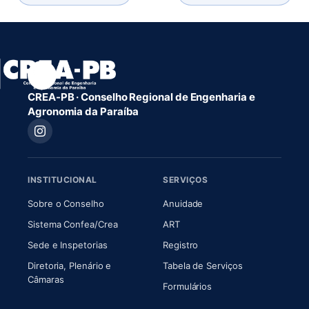
CREA-PB · Conselho Regional de Engenharia e
Agronomia da Paraíba
INSTITUCIONAL
SERVIÇOS
(abre em nova aba)
(abre em nova aba)
Sobre o Conselho
Anuidade
(abre em nova aba)
(abre em nova aba)
Sistema Confea/Crea
ART
Sede e Inspetorias
Registro
Diretoria, Plenário e
Tabela de Serviços
(abre em nova aba)
Câmaras
Formulários