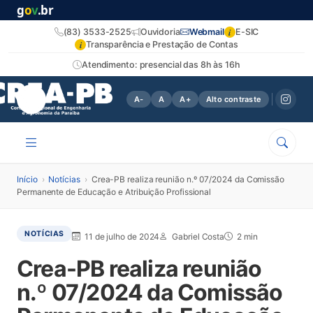
g
o
v
.br
i
(83) 3533-2525
Ouvidoria
Webmail
E-SIC
i
Transparência e Prestação de Contas
Atendimento: presencial das 8h às 16h
A-
A
A+
Alto contraste
Início
›
Notícias
›
Crea-PB realiza reunião n.º 07/2024 da Comissão
Permanente de Educação e Atribuição Profissional
NOTÍCIAS
11 de julho de 2024
Gabriel Costa
2 min
Crea-PB realiza reunião
n.º 07/2024 da Comissão