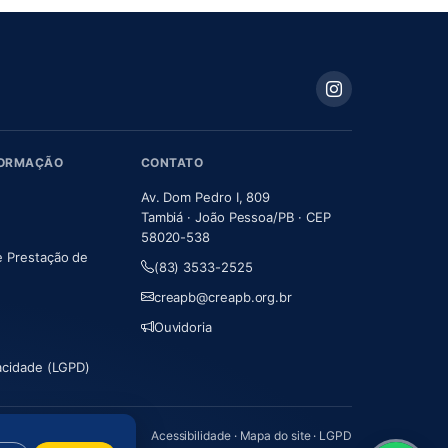
FORMAÇÃO
CONTATO
Av. Dom Pedro I, 809
Tambiá · João Pessoa/PB · CEP
58020-538
e Prestação de
(83) 3533-2525
m nova aba)
creapb@creapb.org.br
Ouvidoria
vacidade (LGPD)
Acessibilidade
·
Mapa do site
·
LGPD