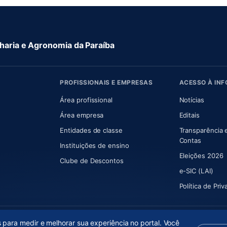
aria e Agronomia da Paraíba
PROFISSIONAIS E EMPRESAS
ACESSO À IN
 nova aba)
Área profissional
Notícias
aba)
Área empresa
Editais
Entidades de classe
Transparência 
(abre e
Contas
Instituições de ensino
Eleições 2026
Clube de Descontos
e-SIC (LAI)
Política de Pri
s para medir e melhorar sua experiência no portal. Você