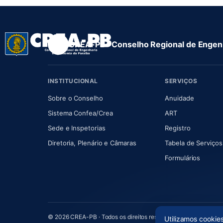
CREA-PB · Conselho Regional de Engenh
INSTITUCIONAL
SERVIÇOS
(abre em nova aba)
(abre em
Sobre o Conselho
Anuidade
(abre em nova aba)
(abre em nova 
Sistema Confea/Crea
ART
Sede e Inspetorias
Registro
(abre em nova aba)
Diretoria, Plenário e Câmaras
Tabela de Serviços
Formulários
© 2026 CREA-PB · Todos os direitos reservados
Utilizamos cookie