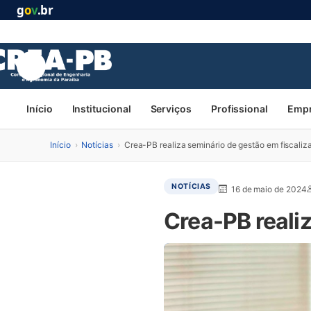
g
o
v
.br
Início
Institucional
Serviços
Profissional
Emp
Início
›
Notícias
›
Crea-PB realiza seminário de gestão em fiscaliz
NOTÍCIAS
16 de maio de 2024
Crea-PB reali