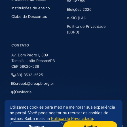
(abre em nova aba)
de Contas
Instituições de ensino
Eleições 2026
Clube de Descontos
e-SIC (LAI)
Política de Privacidade
(LGPD)
CONTATO
Av. Dom Pedro I, 809
Tambiá · João Pessoa/PB ·
CEP 58020-538
(83) 3533-2525
creapb@creapb.org.br
Ouvidoria
Utilizamos cookies para medir e melhorar sua experiência
© 2026 CREA-PB · Todos os direitos reservados
no portal. Você pode aceitar ou recusar os cookies de
Acessibilidade
·
Mapa do site
·
LGPD
análise. Saiba mais na
Política de Privacidade
.
Recusar
Aceitar