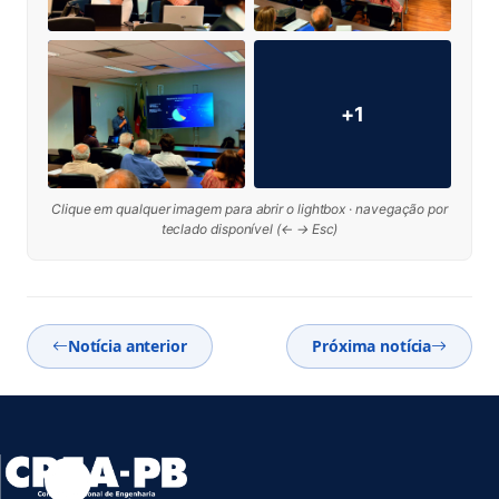
+1
Clique em qualquer imagem para abrir o lightbox · navegação por
teclado disponível (← → Esc)
Notícia anterior
Próxima notícia