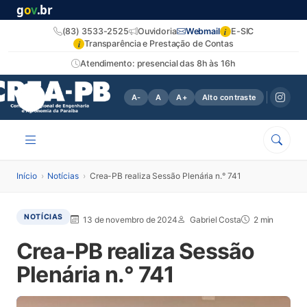
g
o
v
.br
i
(83) 3533-2525
Ouvidoria
Webmail
E-SIC
i
Transparência e Prestação de Contas
Atendimento: presencial das 8h às 16h
A-
A
A+
Alto contraste
Início
›
Notícias
›
Crea-PB realiza Sessão Plenária n.° 741
NOTÍCIAS
13 de novembro de 2024
Gabriel Costa
2 min
Crea-PB realiza Sessão
Plenária n.° 741