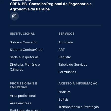
CREA-PB · Conselho Regional de Engenharia e
Agronomia da Paraíba
INSTITUCIONAL
SERVIÇOS
(abre em nova aba)
(abre em nova aba)
Sobre o Conselho
Anuidade
(abre em nova aba)
(abre em nova aba)
Sistema Confea/Crea
ART
Sede e Inspetorias
Registro
Diretoria, Plenário e
Tabela de Serviços
(abre em nova aba)
Câmaras
Formulários
PROFISSIONAIS E
ACESSO À INFORMAÇÃO
EMPRESAS
Notícias
Área profissional
Editais
Área empresa
Transparência e Prestação
Entidades de classe