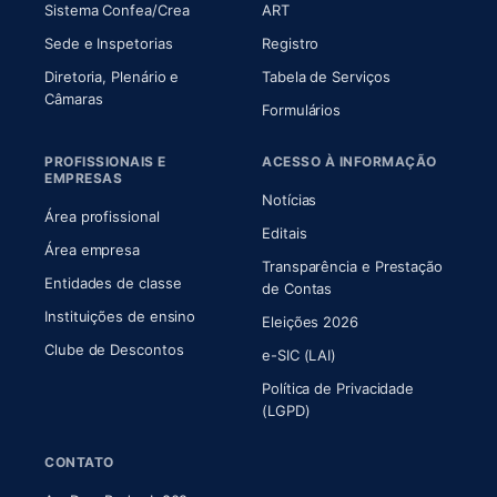
(abre em nova aba)
(abre em nova aba)
Sistema Confea/Crea
ART
Sede e Inspetorias
Registro
Diretoria, Plenário e
Tabela de Serviços
(abre em nova aba)
Câmaras
Formulários
PROFISSIONAIS E
ACESSO À INFORMAÇÃO
EMPRESAS
Notícias
Área profissional
Editais
Área empresa
Transparência e Prestação
Entidades de classe
(abre em nova aba)
de Contas
Instituições de ensino
Eleições 2026
Clube de Descontos
e-SIC (LAI)
Política de Privacidade
(LGPD)
CONTATO