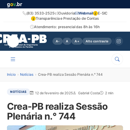
g
o
v
.br
i
(83) 3533-2525
Ouvidoria
Webmail
E-SIC
i
Transparência e Prestação de Contas
Atendimento: presencial das 8h às 16h
A-
A
A+
Alto contraste
Início
›
Notícias
›
Crea-PB realiza Sessão Plenária n.° 744
NOTÍCIAS
12 de fevereiro de 2025
Gabriel Costa
2 min
Crea-PB realiza Sessão
Plenária n.° 744