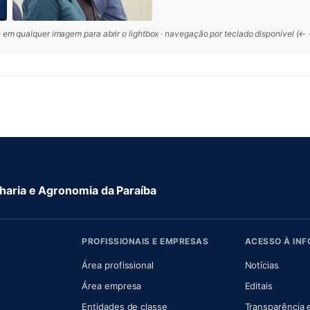
 em qualquer imagem para abrir o lightbox · navegação por teclado disponível (←
aria e Agronomia da Paraíba
PROFISSIONAIS E EMPRESAS
ACESSO À IN
 nova aba)
Área profissional
Notícias
aba)
Área empresa
Editais
Entidades de classe
Transparência 