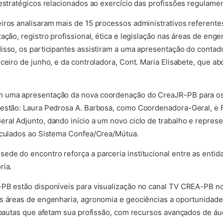
 estratégicos relacionados ao exercício das profissões regulam
iros analisaram mais de 15 processos administrativos referent
ação, registro profissional, ética e legislação nas áreas de eng
isso, os participantes assistiram a uma apresentação do conta
nceiro de junho, e da controladora, Cont. Maria Elisabete, que 
m uma apresentação da nova coordenação do CreaJR-PB para os
gestão: Laura Pedrosa A. Barbosa, como Coordenadora-Geral, e
ral Adjunto, dando início a um novo ciclo de trabalho e represe
inculados ao Sistema Confea/Crea/Mútua.
de do encontro reforça a parceria institucional entre as entid
ria.
-PB estão disponíveis para visualização no canal TV CREA-PB n
as áreas de engenharia, agronomia e geociências a oportunida
e pautas que afetam sua profissão, com recursos avançados de áu