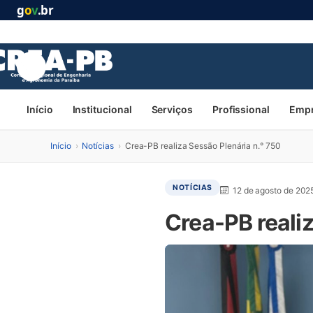
g
o
v
.br
Início
Institucional
Serviços
Profissional
Emp
Início
›
Notícias
›
Crea-PB realiza Sessão Plenária n.° 750
NOTÍCIAS
12 de agosto de 202
Crea-PB reali