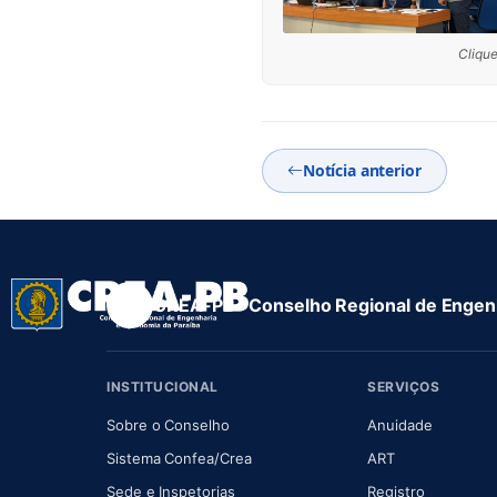
Clique
Notícia anterior
CREA-PB · Conselho Regional de Engenh
INSTITUCIONAL
SERVIÇOS
(abre em nova aba)
(abre em
Sobre o Conselho
Anuidade
(abre em nova aba)
(abre em nova 
Sistema Confea/Crea
ART
Sede e Inspetorias
Registro