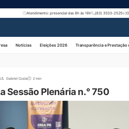
Atendimento: presencial das 8h às 16h
(83) 3533-2525
O
resa
Notícias
Eleições 2026
Transparência e Prestação
5
Gabriel Costa
2 min
za Sessão Plenária n.° 750