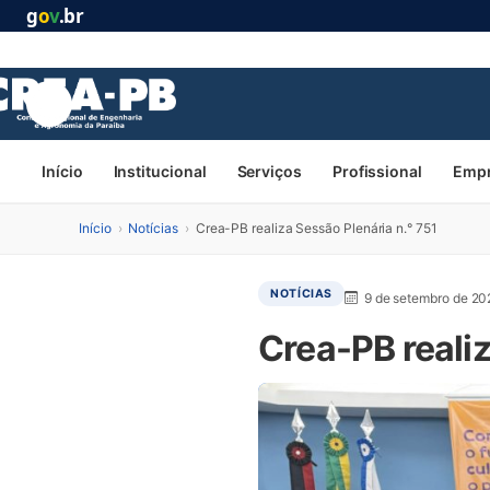
g
o
v
.br
Início
Institucional
Serviços
Profissional
Emp
Início
›
Notícias
›
Crea-PB realiza Sessão Plenária n.° 751
NOTÍCIAS
9 de setembro de 20
Crea-PB realiz