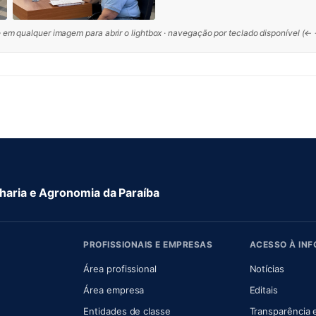
 em qualquer imagem para abrir o lightbox · navegação por teclado disponível (←
aria e Agronomia da Paraíba
PROFISSIONAIS E EMPRESAS
ACESSO À IN
 nova aba)
Área profissional
Notícias
aba)
Área empresa
Editais
Entidades de classe
Transparência 