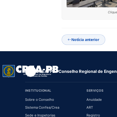
Clique
Notícia anterior
CREA-PB · Conselho Regional de Engenh
INSTITUCIONAL
SERVIÇOS
(abre em nova aba)
(abre em
Sobre o Conselho
Anuidade
(abre em nova aba)
(abre em nova 
Sistema Confea/Crea
ART
Sede e Inspetorias
Registro