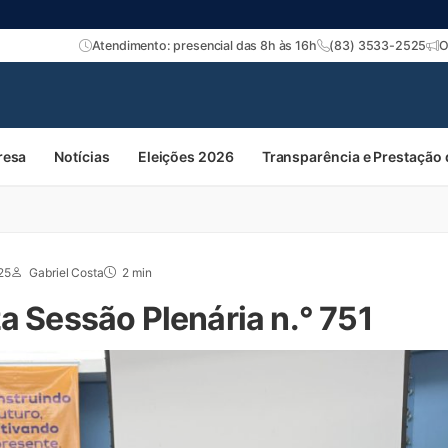
Atendimento: presencial das 8h às 16h
(83) 3533-2525
O
resa
Notícias
Eleições 2026
Transparência e Prestação
25
Gabriel Costa
2 min
a Sessão Plenária n.° 751