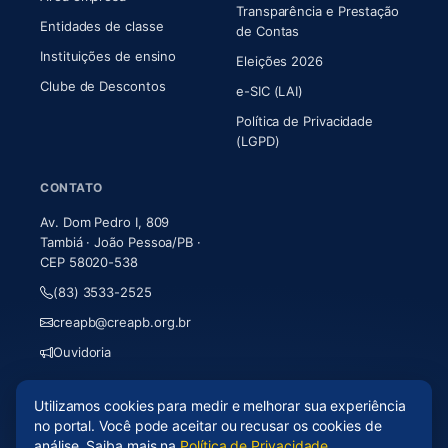
Transparência e Prestação
Entidades de classe
(abre em nova aba)
de Contas
Instituições de ensino
Eleições 2026
Clube de Descontos
e-SIC (LAI)
Política de Privacidade
(LGPD)
CONTATO
Av. Dom Pedro I, 809
Tambiá · João Pessoa/PB ·
CEP 58020-538
(83) 3533-2525
creapb@creapb.org.br
Ouvidoria
Utilizamos cookies para medir e melhorar sua experiência
© 2026 CREA-PB · Todos os direitos reservados
no portal. Você pode aceitar ou recusar os cookies de
Acessibilidade
·
Mapa do site
·
LGPD
análise. Saiba mais na
Política de Privacidade
.