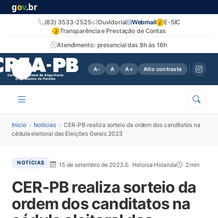
g
o
v
.br
i
(83) 3533-2525
Ouvidoria
Webmail
E-SIC
i
Transparência e Prestação de Contas
Atendimento: presencial das 8h às 16h
A-
A
A+
Alto contraste
Início
›
Notícias
›
CER-PB realiza sorteio da ordem dos canditatos na
cédula eleitoral das Eleições Gerais 2023
NOTÍCIAS
15 de setembro de 2023
Heloisa Holanda
2 min
CER-PB realiza sorteio da
ordem dos canditatos na