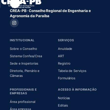
CREA-PB · Conselho Regional de Engenharia e
Agronomia da Paraíba
INSTITUCIONAL
SERVIÇOS
(abre em nova aba)
(abre em nova aba)
Sobre o Conselho
Anuidade
(abre em nova aba)
(abre em nova aba)
Sistema Confea/Crea
ART
Sede e Inspetorias
Registro
Diretoria, Plenário e
Tabela de Serviços
(abre em nova aba)
Câmaras
Formulários
PROFISSIONAIS E
ACESSO À INFORMAÇÃO
EMPRESAS
Notícias
Área profissional
Editais
Área empresa