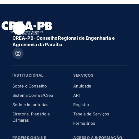
CREA-PB · Conselho Regional de Engenharia e
Agronomia da Paraíba
INSTITUCIONAL
SERVIÇOS
(abre em nova aba)
(abre em nova aba)
Sobre o Conselho
Anuidade
(abre em nova aba)
(abre em nova aba)
Sistema Confea/Crea
ART
Sede e Inspetorias
Registro
Diretoria, Plenário e
Tabela de Serviços
(abre em nova aba)
Câmaras
Formulários
PROFISSIONAIS E
ACESSO À INFORMAÇÃO