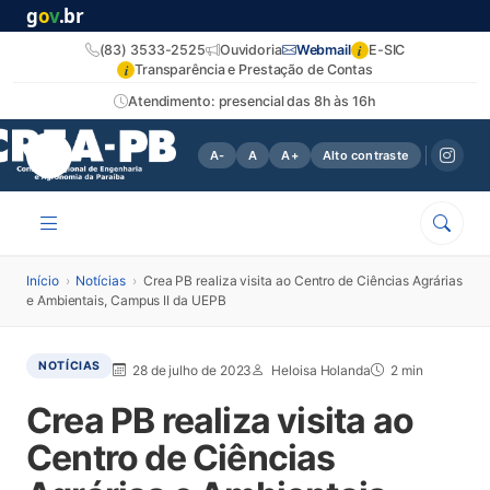
g
o
v
.br
i
(83) 3533-2525
Ouvidoria
Webmail
E-SIC
i
Transparência e Prestação de Contas
Atendimento: presencial das 8h às 16h
A-
A
A+
Alto contraste
Início
›
Notícias
›
Crea PB realiza visita ao Centro de Ciências Agrárias
e Ambientais, Campus II da UEPB
NOTÍCIAS
28 de julho de 2023
Heloisa Holanda
2 min
Crea PB realiza visita ao
Centro de Ciências