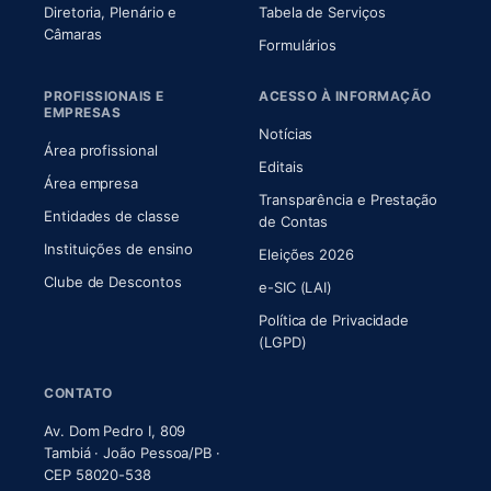
Diretoria, Plenário e
Tabela de Serviços
(abre em nova aba)
Câmaras
Formulários
PROFISSIONAIS E
ACESSO À INFORMAÇÃO
EMPRESAS
Notícias
Área profissional
Editais
Área empresa
Transparência e Prestação
Entidades de classe
(abre em nova aba)
de Contas
Instituições de ensino
Eleições 2026
Clube de Descontos
e-SIC (LAI)
Política de Privacidade
(LGPD)
CONTATO
Av. Dom Pedro I, 809
Tambiá · João Pessoa/PB ·
CEP 58020-538