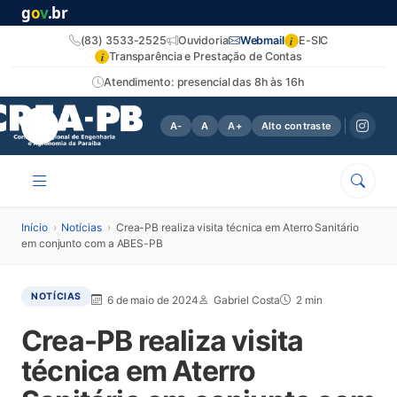
g
o
v
.br
i
(83) 3533-2525
Ouvidoria
Webmail
E-SIC
i
Transparência e Prestação de Contas
Atendimento: presencial das 8h às 16h
A-
A
A+
Alto contraste
Início
›
Notícias
›
Crea-PB realiza visita técnica em Aterro Sanitário
em conjunto com a ABES-PB
NOTÍCIAS
6 de maio de 2024
Gabriel Costa
2 min
Crea-PB realiza visita
técnica em Aterro