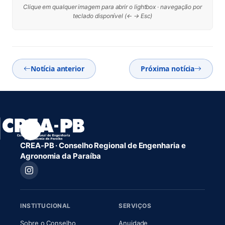
Clique em qualquer imagem para abrir o lightbox · navegação por
teclado disponível (← → Esc)
Notícia anterior
Próxima notícia
CREA-PB · Conselho Regional de Engenharia e
Agronomia da Paraíba
INSTITUCIONAL
SERVIÇOS
(abre em nova aba)
(abre em nova aba)
Sobre o Conselho
Anuidade