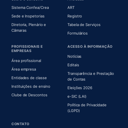
(abre em nova aba)
(abre em nova aba)
Sistema Confea/Crea
ART
Sede e Inspetorias
Registro
Diretoria, Plenário e
Tabela de Serviços
(abre em nova aba)
Câmaras
Formulários
PROFISSIONAIS E
ACESSO À INFORMAÇÃO
EMPRESAS
Notícias
Área profissional
Editais
Área empresa
Transparência e Prestação
Entidades de classe
(abre em nova aba)
de Contas
Instituições de ensino
Eleições 2026
Clube de Descontos
e-SIC (LAI)
Política de Privacidade
(LGPD)
CONTATO