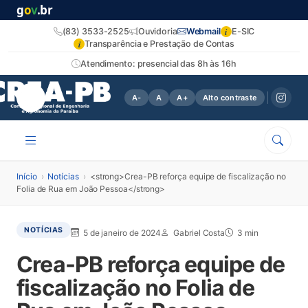
g
o
v
.br
i
(83) 3533-2525
Ouvidoria
Webmail
E-SIC
i
Transparência e Prestação de Contas
Atendimento: presencial das 8h às 16h
A-
A
A+
Alto contraste
Início
›
Notícias
›
<strong>Crea-PB reforça equipe de fiscalização no
Folia de Rua em João Pessoa</strong>
NOTÍCIAS
5 de janeiro de 2024
Gabriel Costa
3 min
Crea-PB reforça equipe de
fiscalização no Folia de