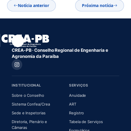
Notícia anterior
Próxima notícia
CREA-PB · Conselho Regional de Engenharia e
Agronomia da Paraíba
INSTITUCIONAL
SERVIÇOS
(abre em nova aba)
(abre em nova aba)
Sobre o Conselho
Anuidade
(abre em nova aba)
(abre em nova aba)
Sistema Confea/Crea
ART
Sede e Inspetorias
Registro
Diretoria, Plenário e
Tabela de Serviços
(abre em nova aba)
Câmaras
Formulários