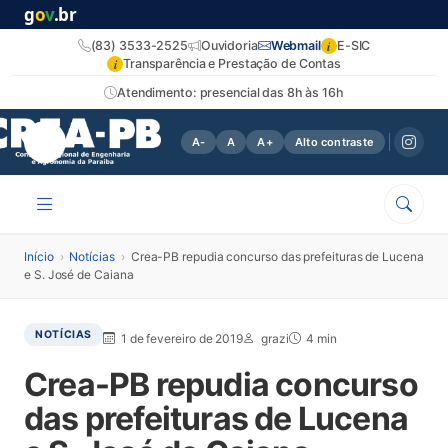
g
o
v
.br
i
(83) 3533-2525
Ouvidoria
Webmail
E-SIC
i
Transparência e Prestação de Contas
Atendimento: presencial das 8h às 16h
A-
A
A+
Alto contraste
Início
›
Notícias
›
Crea-PB repudia concurso das prefeituras de Lucena
e S. José de Caiana
NOTÍCIAS
1 de fevereiro de 2019
grazi
4 min
Crea-PB repudia concurso
das prefeituras de Lucena