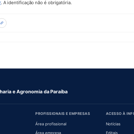
r
. A identificação não é obrigatória.
aria e Agronomia da Paraíba
PROFISSIONAIS E EMPRESAS
ACESSO À IN
 nova aba)
Área profissional
Notícias
aba)
Área empresa
Editais