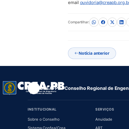
email
ouvidoria@creapb.org.b
Compartilhar:
Notícia anterior
CREA-PB · Conselho Regional de Engenh
INSTITUCIONAL
SERVIÇOS
(abre em nova aba)
(abre em
Sobre o Conselho
Anuidade
(abre em nova aba)
(abre em nova 
Sistema Confea/Crea
ART