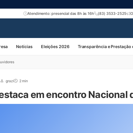
Atendimento: presencial das 8h às 16h
(83) 3533-2525
O
resa
Notícias
Eleições 2026
Transparência e Prestação
uvidores
5
grazi
2 min
staca em encontro Nacional 