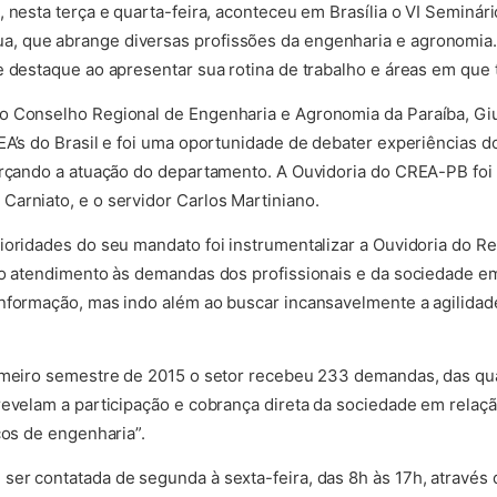
, nesta terça e quarta-feira, aconteceu em Brasília o VI Seminár
 que abrange diversas profissões da engenharia e agronomia.
e destaque ao apresentar sua rotina de trabalho e áreas em que
o Conselho Regional de Engenharia e Agronomia da Paraíba, Giu
EA’s do Brasil e foi uma oportunidade de debater experiências d
orçando a atuação do departamento. A Ouvidoria do CREA-PB foi
arniato, e o servidor Carlos Martiniano.
ioridades do seu mandato foi instrumentalizar a Ouvidoria do Reg
no atendimento às demandas dos profissionais e da sociedade e
nformação, mas indo além ao buscar incansavelmente a agilidade
rimeiro semestre de 2015 o setor recebeu 233 demandas, das qu
revelam a participação e cobrança direta da sociedade em relação
ços de engenharia”.
er contatada de segunda à sexta-feira, das 8h às 17h, através