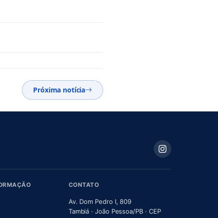
Próxima notícia
FORMAÇÃO
CONTATO
Av. Dom Pedro I, 809
Tambiá · João Pessoa/PB · CEP