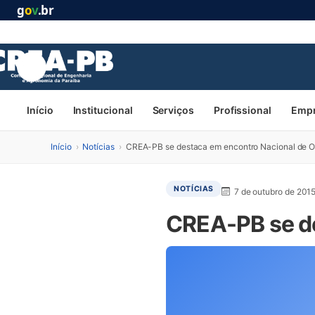
g
o
v
.br
Início
Institucional
Serviços
Profissional
Emp
Início
›
Notícias
›
CREA-PB se destaca em encontro Nacional de O
NOTÍCIAS
7 de outubro de 201
CREA-PB se de