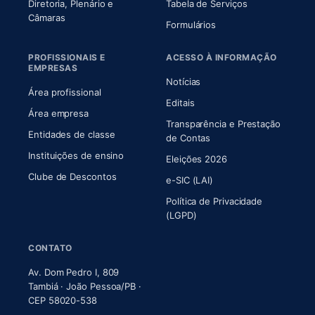
Diretoria, Plenário e
Tabela de Serviços
(abre em nova aba)
Câmaras
Formulários
PROFISSIONAIS E
ACESSO À INFORMAÇÃO
EMPRESAS
Notícias
Área profissional
Editais
Área empresa
Transparência e Prestação
Entidades de classe
(abre em nova aba)
de Contas
Instituições de ensino
Eleições 2026
Clube de Descontos
e-SIC (LAI)
Política de Privacidade
(LGPD)
CONTATO
Av. Dom Pedro I, 809
Tambiá · João Pessoa/PB ·
CEP 58020-538