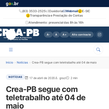
g
o
v
.br
i
(83) 3533-2525
Ouvidoria
Webmail
E-SIC
i
Transparência e Prestação de Contas
Atendimento: presencial das 8h às 16h
A-
A
A+
Alto contraste
Início
›
Notícias
›
Crea-PB segue com teletrabalho até 04 de maio
NOTÍCIAS
17 de abril de 2020
grazi
2 min
Crea-PB segue com
teletrabalho até 04 de
maio