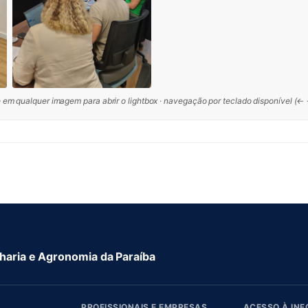
 em qualquer imagem para abrir o lightbox · navegação por teclado disponível (←
aria e Agronomia da Paraíba
PROFISSIONAIS E EMPRESAS
ACESSO À IN