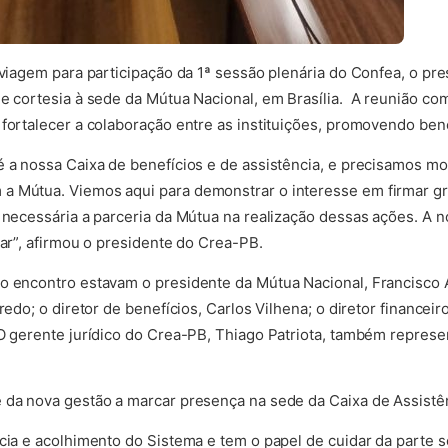
m viagem para participação da 1ª sessão plenária do Confea, o p
e cortesia à sede da Mútua Nacional, em Brasília. A reunião com
 fortalecer a colaboração entre as instituições, promovendo ben
é a nossa Caixa de benefícios e de assistência, e precisamos mo
a Mútua. Viemos aqui para demonstrar o interesse em firmar gr
o necessária a parceria da Mútua na realização dessas ações. A 
dar”, afirmou o presidente do Crea-PB.
o encontro estavam o presidente da Mútua Nacional, Francisco A
redo; o diretor de benefícios, Carlos Vilhena; o diretor financeir
 O gerente jurídico do Crea-PB, Thiago Patriota, também repres
 da nova gestão a marcar presença na sede da Caixa de Assistê
cia e acolhimento do Sistema e tem o papel de cuidar da parte s