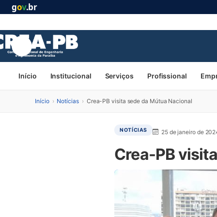
g
o
v
.br
Início
Institucional
Serviços
Profissional
Emp
Início
›
Notícias
›
Crea-PB visita sede da Mútua Nacional
NOTÍCIAS
25 de janeiro de 202
Crea-PB visit