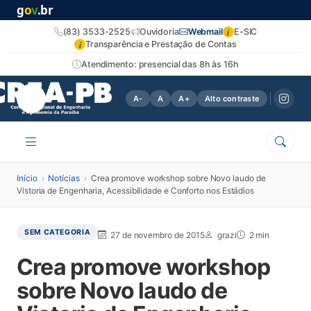
g
o
v
.br
i
(83) 3533-2525
Ouvidoria
Webmail
E-SIC
i
Transparência e Prestação de Contas
Atendimento: presencial das 8h às 16h
A-
A
A+
Alto contraste
Início
›
Notícias
›
Crea promove workshop sobre Novo laudo de
Vistoria de Engenharia, Acessibilidade e Conforto nos Estádios
SEM CATEGORIA
27 de novembro de 2015
grazi
2 min
Crea promove workshop
sobre Novo laudo de