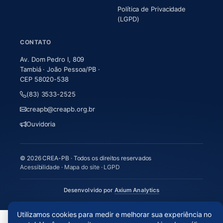
Política de Privacidade
(LGPD)
CONTATO
Av. Dom Pedro I, 809
Tambiá · João Pessoa/PB ·
CEP 58020-538
(83) 3533-2525
creapb@creapb.org.br
Ouvidoria
© 2026 CREA-PB · Todos os direitos reservados
Acessibilidade
·
Mapa do site
·
LGPD
(abre em nova aba)
Desenvolvido por
Axium Analytics
Utilizamos cookies para medir e melhorar sua experiência no