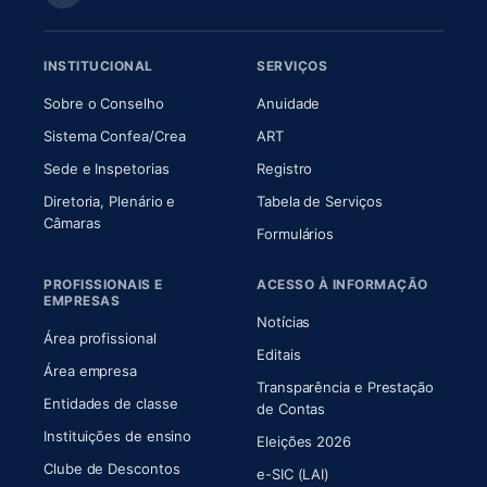
INSTITUCIONAL
SERVIÇOS
(abre em nova aba)
(abre em nova aba)
Sobre o Conselho
Anuidade
(abre em nova aba)
(abre em nova aba)
Sistema Confea/Crea
ART
Sede e Inspetorias
Registro
Diretoria, Plenário e
Tabela de Serviços
(abre em nova aba)
Câmaras
Formulários
PROFISSIONAIS E
ACESSO À INFORMAÇÃO
EMPRESAS
Notícias
Área profissional
Editais
Área empresa
Transparência e Prestação
Entidades de classe
(abre em nova aba)
de Contas
Instituições de ensino
Eleições 2026
Clube de Descontos
e-SIC (LAI)