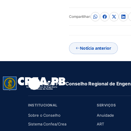
Compartilhar:
Notícia anterior
CREA-PB · Conselho Regional de Engenh
INSTITUCIONAL
SERVIÇOS
(abre em nova aba)
(abre em
Sobre o Conselho
Anuidade
(abre em nova aba)
(abre em nova 
Sistema Confea/Crea
ART