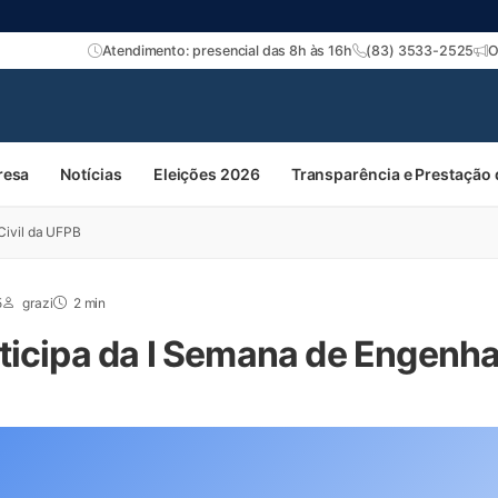
Atendimento: presencial das 8h às 16h
(83) 3533-2525
O
resa
Notícias
Eleições 2026
Transparência e Prestação
Civil da UFPB
5
grazi
2 min
icipa da I Semana de Engenhar