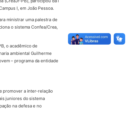
 (CreaJr-PB), participou da I
 Campus I, em João Pessoa.
ra ministrar uma palestra de
nciona o sistema Confea/Crea,
-PB, o acadêmico de
haria ambiental Guilherme
Jovem – programa da entidade
e promover a inter-relação
is juniores do sistema
ipação na defesa e no