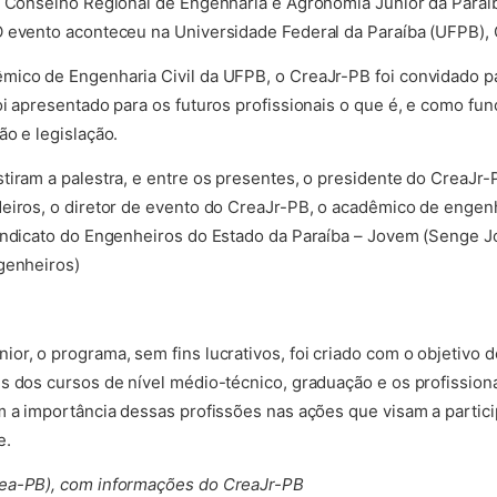
o Conselho Regional de Engenharia e Agronomia Júnior da Paraíba
O evento aconteceu na Universidade Federal da Paraíba (UFPB),
ico de Engenharia Civil da UFPB, o CreaJr-PB foi convidado pa
oi apresentado para os futuros profissionais o que é, e como fu
ão e legislação.
tiram a palestra, e entre os presentes, o presidente do CreaJr
deiros, o diretor de evento do CreaJr-PB, o acadêmico de engen
Sindicato do Engenheiros do Estado da Paraíba – Jovem (Senge 
genheiros)
or, o programa, sem fins lucrativos, foi criado com o objetivo d
s dos cursos de nível médio-técnico, graduação e os profissiona
m a importância dessas profissões nas ações que visam a partic
e.
rea-PB), com informações do CreaJr-PB