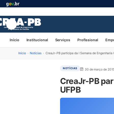
g
o
v
.br
Início
Institucional
Serviços
Profissional
Emp
Início
›
Notícias
›
CreaJr-PB participa da I Semana de Engenharia 
NOTÍCIAS
30 de março de 201
CreaJr-PB part
UFPB