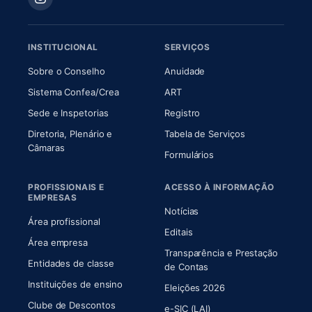
INSTITUCIONAL
SERVIÇOS
(abre em nova aba)
(abre em nova aba)
Sobre o Conselho
Anuidade
(abre em nova aba)
(abre em nova aba)
Sistema Confea/Crea
ART
Sede e Inspetorias
Registro
Diretoria, Plenário e
Tabela de Serviços
(abre em nova aba)
Câmaras
Formulários
PROFISSIONAIS E
ACESSO À INFORMAÇÃO
EMPRESAS
Notícias
Área profissional
Editais
Área empresa
Transparência e Prestação
Entidades de classe
(abre em nova aba)
de Contas
Instituições de ensino
Eleições 2026
Clube de Descontos
e-SIC (LAI)