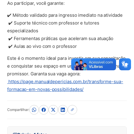
Ao participar, você garante:
✔️ Método validado para ingresso imediato na atividade
✔️ Suporte técnico com professor e tutores
especializados
✔️ Ferramentas práticas que aceleram sua atuação
✔️ Aulas ao vivo com o professor
Este é o momento ideal para investir em sua capacitação
e conquistar seu espaço em um mercado cada vez mais
promissor. Garanta sua vaga agora:
(abre em nova aba)
https://page.manualdepericias.com.br/transforme-sua-
(abre em nova aba)
formacao-em-novas-possibilidades/
Compartilhar: