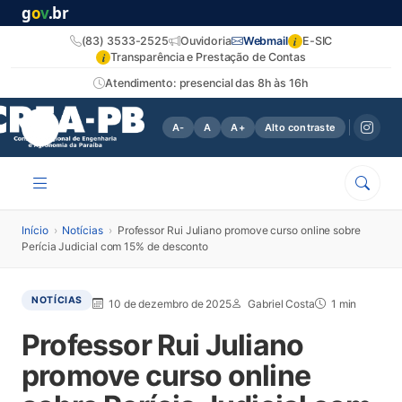
g
o
v
.br
i
(83) 3533-2525
Ouvidoria
Webmail
E-SIC
i
Transparência e Prestação de Contas
Atendimento: presencial das 8h às 16h
A-
A
A+
Alto contraste
Início
›
Notícias
›
Professor Rui Juliano promove curso online sobre
Perícia Judicial com 15% de desconto
NOTÍCIAS
10 de dezembro de 2025
Gabriel Costa
1 min
Professor Rui Juliano
promove curso online