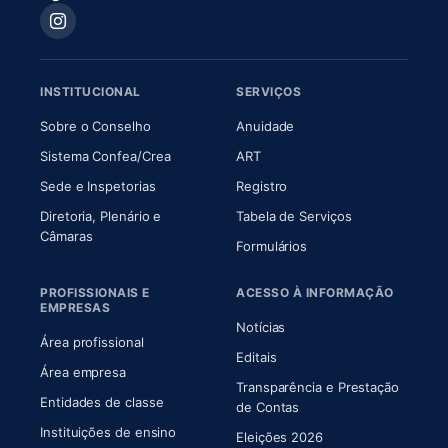
INSTITUCIONAL
SERVIÇOS
(abre em nova aba)
(abre em nova aba)
Sobre o Conselho
Anuidade
(abre em nova aba)
(abre em nova aba)
Sistema Confea/Crea
ART
Sede e Inspetorias
Registro
Diretoria, Plenário e
Tabela de Serviços
(abre em nova aba)
Câmaras
Formulários
PROFISSIONAIS E
ACESSO À INFORMAÇÃO
EMPRESAS
Notícias
Área profissional
Editais
Área empresa
Transparência e Prestação
Entidades de classe
(abre em nova aba)
de Contas
Instituições de ensino
Eleições 2026