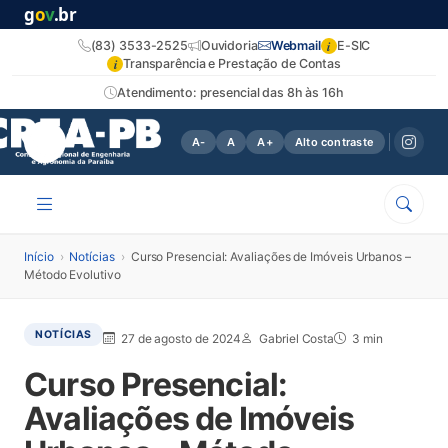
g
o
v
.br
i
(83) 3533-2525
Ouvidoria
Webmail
E-SIC
i
Transparência e Prestação de Contas
Atendimento: presencial das 8h às 16h
A-
A
A+
Alto contraste
Início
›
Notícias
›
Curso Presencial: Avaliações de Imóveis Urbanos –
Método Evolutivo
NOTÍCIAS
27 de agosto de 2024
Gabriel Costa
3 min
Curso Presencial:
Avaliações de Imóveis