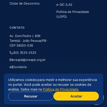
Clube de Descontos
e-SIC (LAI)
Política de Privacidade
(LGPD)
CONTATO
Av. Dom Pedro I, 809
Tambiá · João Pessoa/PB ·
CEP 58020-538
(83) 3533-2525
creapb@creapb.org.br
Ouvidoria
Utilizamos cookies para medir e melhorar sua experiência
© 2026 CREA-PB · Todos os direitos reservados
no portal. Você pode aceitar ou recusar os cookies de
Acessibilidade
·
Mapa do site
·
LGPD
análise. Saiba mais na
Política de Privacidade
.
Recusar
Aceitar
(abre em nova aba)
Desenvolvido por
Axium Analytics