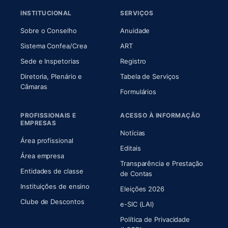
INSTITUCIONAL
SERVIÇOS
(abre em nova aba)
(abre em nova aba)
Sobre o Conselho
Anuidade
(abre em nova aba)
(abre em nova aba)
Sistema Confea/Crea
ART
Sede e Inspetorias
Registro
Diretoria, Plenário e
Tabela de Serviços
(abre em nova aba)
Câmaras
Formulários
PROFISSIONAIS E
ACESSO À INFORMAÇÃO
EMPRESAS
Notícias
Área profissional
Editais
Área empresa
Transparência e Prestação
Entidades de classe
(abre em nova aba)
de Contas
Instituições de ensino
Eleições 2026
Clube de Descontos
e-SIC (LAI)
Política de Privacidade