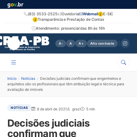
g
o
v
.br
i
(83) 3533-2525
Ouvidoria
Webmail
E-SIC
i
Transparência e Prestação de Contas
Atendimento: presencial das 8h às 16h
A-
A
A+
Alto contraste
Início
›
Notícias
›
Decisões judiciais confirmam que engenheiros e
arquitetos são os profissionais que têm atribuição legal e técnica para
avaliação de imóveis
NOTÍCIAS
8 de abril de 2021
grazi
5 min
Decisões judiciais
confirmam que