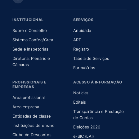
INSTITUCIONAL
SERVIÇOS
(abre em nova aba)
(abre em nova aba)
Sobre o Conselho
Anuidade
(abre em nova aba)
(abre em nova aba)
Sistema Confea/Crea
ART
Sede e Inspetorias
Registro
Diretoria, Plenário e
Tabela de Serviços
(abre em nova aba)
Câmaras
Formulários
PROFISSIONAIS E
ACESSO À INFORMAÇÃO
EMPRESAS
Notícias
Área profissional
Editais
Área empresa
Transparência e Prestação
Entidades de classe
(abre em nova aba)
de Contas
Instituições de ensino
Eleições 2026
Clube de Descontos
e-SIC (LAI)