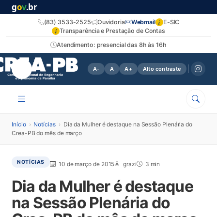
g
o
v
.br
i
(83) 3533-2525
Ouvidoria
Webmail
E-SIC
i
Transparência e Prestação de Contas
Atendimento: presencial das 8h às 16h
A-
A
A+
Alto contraste
Início
›
Notícias
›
Dia da Mulher é destaque na Sessão Plenária do
Crea-PB do mês de março
NOTÍCIAS
10 de março de 2015
grazi
3 min
Dia da Mulher é destaque
na Sessão Plenária do