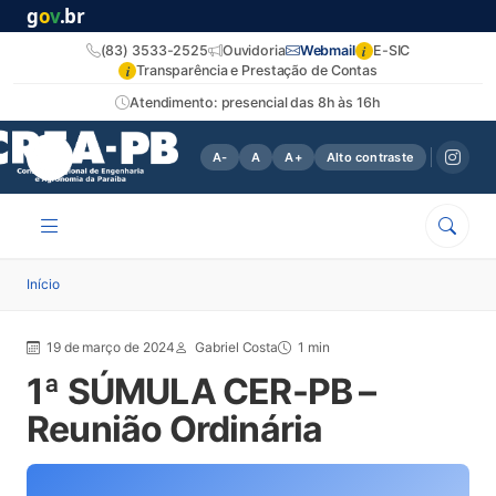
g
o
v
.br
i
(83) 3533-2525
Ouvidoria
Webmail
E-SIC
i
Transparência e Prestação de Contas
Atendimento: presencial das 8h às 16h
A-
A
A+
Alto contraste
Início
19 de março de 2024
Gabriel Costa
1 min
1ª SÚMULA CER-PB –
Reunião Ordinária