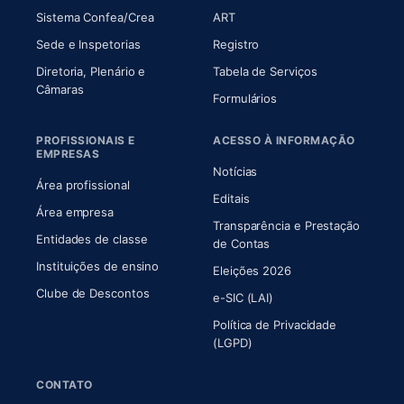
(abre em nova aba)
(abre em nova aba)
Sistema Confea/Crea
ART
Sede e Inspetorias
Registro
Diretoria, Plenário e
Tabela de Serviços
(abre em nova aba)
Câmaras
Formulários
PROFISSIONAIS E
ACESSO À INFORMAÇÃO
EMPRESAS
Notícias
Área profissional
Editais
Área empresa
Transparência e Prestação
Entidades de classe
(abre em nova aba)
de Contas
Instituições de ensino
Eleições 2026
Clube de Descontos
e-SIC (LAI)
Política de Privacidade
(LGPD)
CONTATO