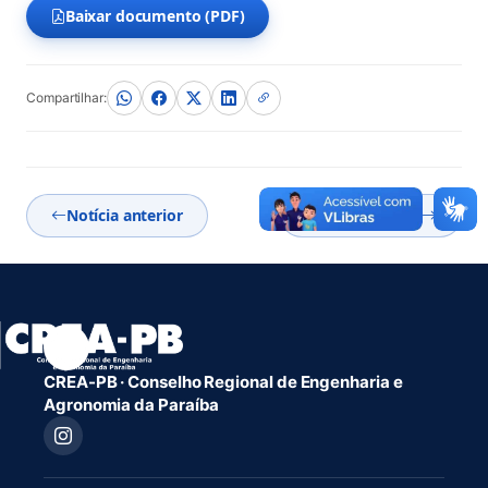
Baixar documento (PDF)
(abre em nova aba)
Compartilhar:
Notícia anterior
Próxima notícia
CREA-PB · Conselho Regional de Engenharia e
Agronomia da Paraíba