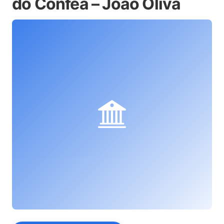
do Confea – João Oliva