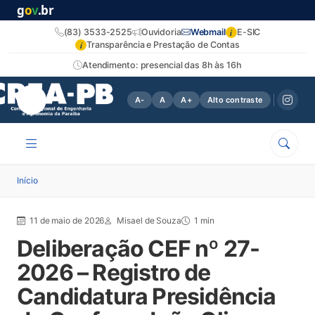
g
o
v
.br
i
(83) 3533-2525
Ouvidoria
Webmail
E-SIC
i
Transparência e Prestação de Contas
Atendimento: presencial das 8h às 16h
A-
A
A+
Alto contraste
Início
11 de maio de 2026
Misael de Souza
1 min
Deliberação CEF nº 27-
2026 – Registro de
Candidatura Presidência