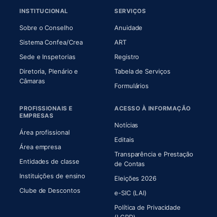
INSTITUCIONAL
SERVIÇOS
(abre em nova aba)
(abre em nova aba)
Sobre o Conselho
Anuidade
(abre em nova aba)
(abre em nova aba)
Sistema Confea/Crea
ART
Sede e Inspetorias
Registro
Diretoria, Plenário e
Tabela de Serviços
(abre em nova aba)
Câmaras
Formulários
PROFISSIONAIS E
ACESSO À INFORMAÇÃO
EMPRESAS
Notícias
Área profissional
Editais
Área empresa
Transparência e Prestação
Entidades de classe
(abre em nova aba)
de Contas
Instituições de ensino
Eleições 2026
Clube de Descontos
e-SIC (LAI)
Política de Privacidade