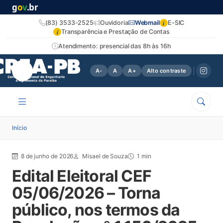
g
o
v
.br
i
(83) 3533-2525
Ouvidoria
Webmail
E-SIC
i
Transparência e Prestação de Contas
Atendimento: presencial das 8h às 16h
A-
A
A+
Alto contraste
Início
8 de junho de 2026
Misael de Souza
1 min
Edital Eleitoral CEF
05/06/2026 – Torna
público, nos termos da