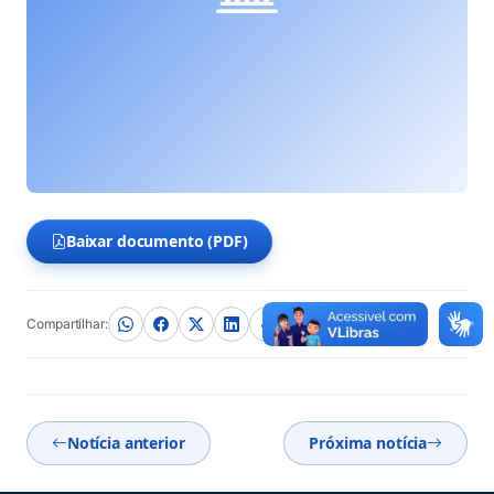
Baixar documento (PDF)
(abre em nova aba)
Compartilhar:
Notícia anterior
Próxima notícia