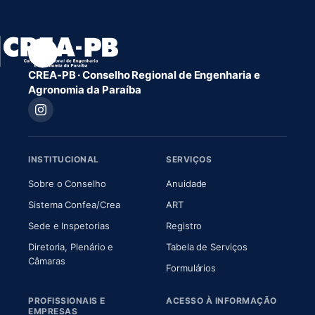
CREA-PB · Conselho Regional de Engenharia e
Agronomia da Paraíba
INSTITUCIONAL
SERVIÇOS
(abre em nova aba)
(abre em nova aba)
Sobre o Conselho
Anuidade
(abre em nova aba)
(abre em nova aba)
Sistema Confea/Crea
ART
Sede e Inspetorias
Registro
Diretoria, Plenário e
Tabela de Serviços
(abre em nova aba)
Câmaras
Formulários
PROFISSIONAIS E
ACESSO À INFORMAÇÃO
EMPRESAS