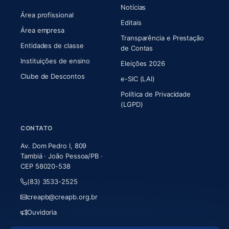
Notícias
Área profissional
Editais
Área empresa
Transparência e Prestação
Entidades de classe
(abre em nova aba)
de Contas
Instituições de ensino
Eleições 2026
Clube de Descontos
e-SIC (LAI)
Política de Privacidade
(LGPD)
CONTATO
Av. Dom Pedro I, 809
Tambiá · João Pessoa/PB ·
CEP 58020-538
(83) 3533-2525
creapb@creapb.org.br
Ouvidoria