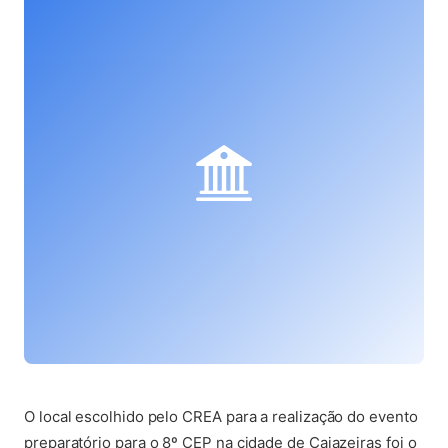
(abre em nova aba)
O local escolhido pelo CREA para a realização do evento
preparatório para o 8º CEP na cidade de Cajazeiras foi o