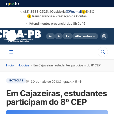
g
o
v
.br
i
(83) 3533-2525
Ouvidoria
Webmail
E-SIC
i
Transparência e Prestação de Contas
Atendimento: presencial das 8h às 16h
A-
A
A+
Alto contraste
Início
›
Notícias
›
Em Cajazeiras, estudantes participam do 8º CEP
NOTÍCIAS
30 de maio de 2013
grazi
5 min
Em Cajazeiras, estudantes
participam do 8º CEP