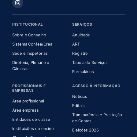
INSTITUCIONAL
SERVIÇOS
(abre em nova aba)
(abre em nova aba)
Sobre o Conselho
Anuidade
(abre em nova aba)
(abre em nova aba)
Sistema Confea/Crea
ART
Sede e Inspetorias
Registro
Diretoria, Plenário e
Tabela de Serviços
(abre em nova aba)
Câmaras
Formulários
PROFISSIONAIS E
ACESSO À INFORMAÇÃO
EMPRESAS
Notícias
Área profissional
Editais
Área empresa
Transparência e Prestação
Entidades de classe
(abre em nova aba)
de Contas
Instituições de ensino
Eleições 2026