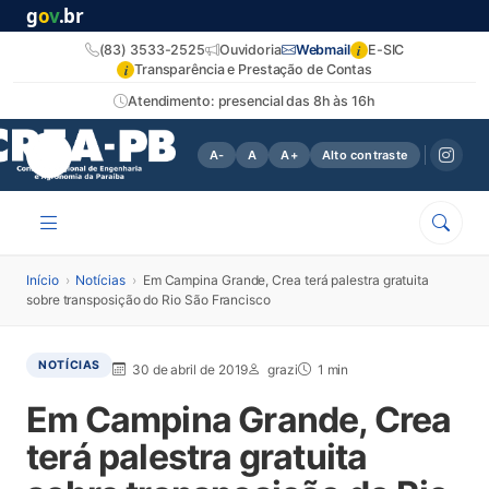
g
o
v
.br
i
(83) 3533-2525
Ouvidoria
Webmail
E-SIC
i
Transparência e Prestação de Contas
Atendimento: presencial das 8h às 16h
A-
A
A+
Alto contraste
Início
›
Notícias
›
Em Campina Grande, Crea terá palestra gratuita
sobre transposição do Rio São Francisco
NOTÍCIAS
30 de abril de 2019
grazi
1 min
Em Campina Grande, Crea
terá palestra gratuita