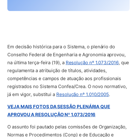
Em decisão histórica para o Sistema, o plenário do
Conselho Federal de Engenharia e Agronomia aprovou,
(abre em
na última terça-feira (19), a
Resolução nº 1.073/2016
, que
regulamenta a atribuição de títulos, atividades,
competências e campos de atuação aos profissionais
registrados no Sistema Confea/Crea. O novo normativo,
(abre em nov
já em vigor, substitui a
Resolução nº 1.010/2005
.
VEJA MAIS FOTOS DA SESSÃO PLENÁRIA QUE
(abre em nova aba
APROVOU A RESOLUÇÃO Nº 1.073/2016
O assunto foi pautado pelas comissões de Organização,
Normas e Procedimentos (Conp) e de Educação e