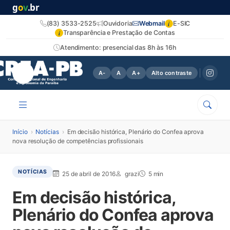
g
o
v
.br
i
(83) 3533-2525
Ouvidoria
Webmail
E-SIC
i
Transparência e Prestação de Contas
Atendimento: presencial das 8h às 16h
A-
A
A+
Alto contraste
Início
›
Notícias
›
Em decisão histórica, Plenário do Confea aprova
nova resolução de competências profissionais
NOTÍCIAS
25 de abril de 2016
grazi
5 min
Em decisão histórica,
Plenário do Confea aprova