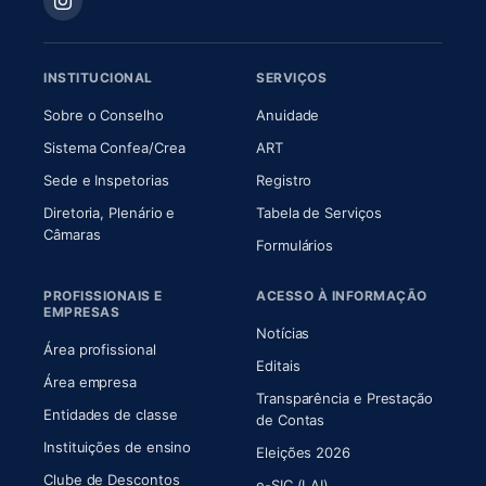
INSTITUCIONAL
SERVIÇOS
(abre em nova aba)
(abre em nova aba)
Sobre o Conselho
Anuidade
(abre em nova aba)
(abre em nova aba)
Sistema Confea/Crea
ART
Sede e Inspetorias
Registro
Diretoria, Plenário e
Tabela de Serviços
(abre em nova aba)
Câmaras
Formulários
PROFISSIONAIS E
ACESSO À INFORMAÇÃO
EMPRESAS
Notícias
Área profissional
Editais
Área empresa
Transparência e Prestação
Entidades de classe
(abre em nova aba)
de Contas
Instituições de ensino
Eleições 2026
Clube de Descontos
e-SIC (LAI)