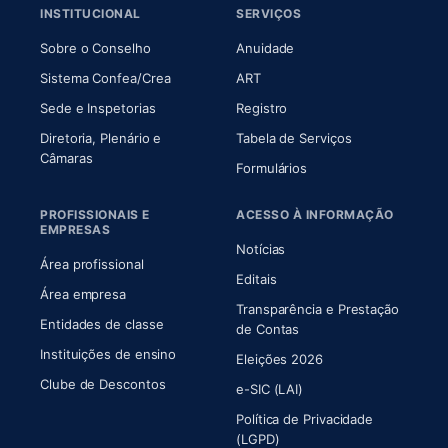
INSTITUCIONAL
SERVIÇOS
(abre em nova aba)
(abre em nova aba)
Sobre o Conselho
Anuidade
(abre em nova aba)
(abre em nova aba)
Sistema Confea/Crea
ART
Sede e Inspetorias
Registro
Diretoria, Plenário e
Tabela de Serviços
(abre em nova aba)
Câmaras
Formulários
PROFISSIONAIS E
ACESSO À INFORMAÇÃO
EMPRESAS
Notícias
Área profissional
Editais
Área empresa
Transparência e Prestação
Entidades de classe
(abre em nova aba)
de Contas
Instituições de ensino
Eleições 2026
Clube de Descontos
e-SIC (LAI)
Política de Privacidade
(LGPD)