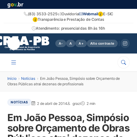
g
o
v
.br
i
(83) 3533-2525
Ouvidoria
Webmail
E-SIC
i
Transparência e Prestação de Contas
Atendimento: presencial das 8h às 16h
A-
A
A+
Alto contraste
Início
›
Notícias
›
Em João Pessoa, Simpósio sobre Orçamento de
Obras Públicas atrai dezenas de profissionais
NOTÍCIAS
2 de abril de 2014
grazi
2 min
Em João Pessoa, Simpósio
sobre Orçamento de Obras