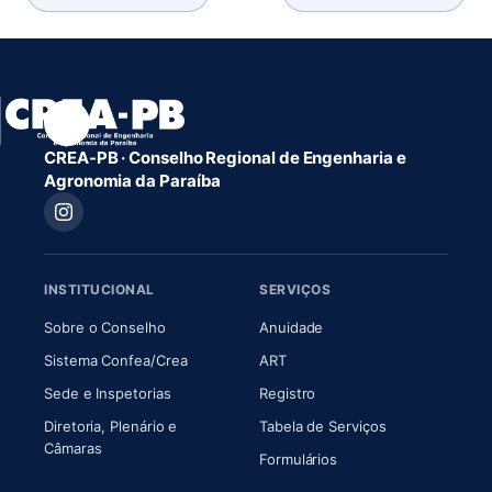
CREA-PB · Conselho Regional de Engenharia e
Agronomia da Paraíba
INSTITUCIONAL
SERVIÇOS
(abre em nova aba)
(abre em nova aba)
Sobre o Conselho
Anuidade
(abre em nova aba)
(abre em nova aba)
Sistema Confea/Crea
ART
Sede e Inspetorias
Registro
Diretoria, Plenário e
Tabela de Serviços
(abre em nova aba)
Câmaras
Formulários