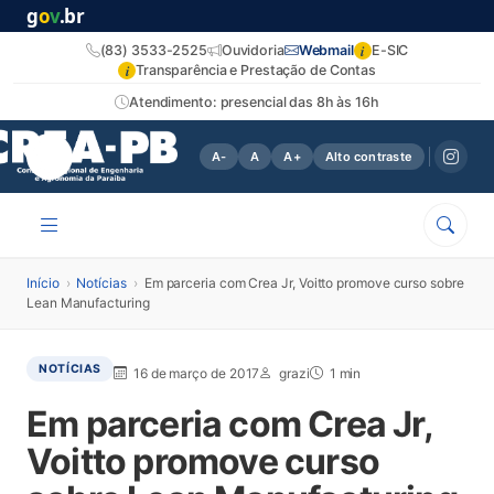
g
o
v
.br
i
(83) 3533-2525
Ouvidoria
Webmail
E-SIC
i
Transparência e Prestação de Contas
Atendimento: presencial das 8h às 16h
A-
A
A+
Alto contraste
Início
›
Notícias
›
Em parceria com Crea Jr, Voitto promove curso sobre
Lean Manufacturing
NOTÍCIAS
16 de março de 2017
grazi
1 min
Em parceria com Crea Jr,
Voitto promove curso