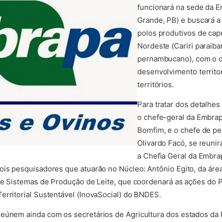
funcionará na sede da 
Grande, PB) e buscará a
polos produtivos de capr
Nordeste (Cariri paraiba
pernambucano), com o o
desenvolvimento territo
territórios.
Para tratar dos detalhes
o chefe-geral da Embra
Bomfim, e o chefe de p
Olivardo Facó, se reunir
a Chefia Geral da Embr
ois pesquisadores que atuarão no Núcleo: Antônio Egito, da áre
 de Sistemas de Produção de Leite, que coordenará as ações do
erritorial Sustentável (InovaSocial) do BNDES.
reúnem ainda com os secretários de Agricultura dos estados da