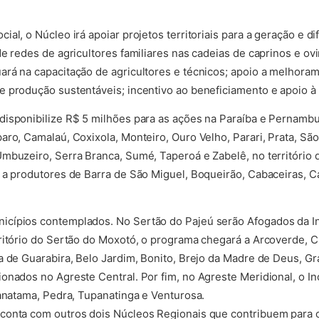
al, o Núcleo irá apoiar projetos territoriais para a geração e 
e redes de agricultores familiares nas cadeias de caprinos e ov
rá na capacitação de agricultores e técnicos; apoio a melhora
 produção sustentáveis; incentivo ao beneficiamento e apoio à
disponibilize R$ 5 milhões para as ações na Paraíba e Pernamb
aro, Camalaú, Coxixola, Monteiro, Ouro Velho, Parari, Prata, Sã
buzeiro, Serra Branca, Sumé, Taperoá e Zabelê, no território do
 a produtores de Barra de São Miguel, Boqueirão, Cabaceiras, C
cípios contemplados. No Sertão do Pajeú serão Afogados da In
ritório do Sertão do Moxotó, o programa chegará a Arcoverde, Cu
a de Guarabira, Belo Jardim, Bonito, Brejo da Madre de Deus, Gr
onados no Agreste Central. Por fim, no Agreste Meridional, o I
ranatama, Pedra, Tupanatinga e Venturosa.
conta com outros dois Núcleos Regionais que contribuem para