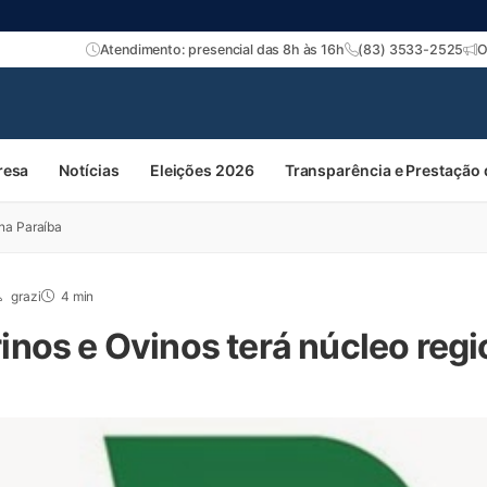
Atendimento: presencial das 8h às 16h
(83) 3533-2525
O
resa
Notícias
Eleições 2026
Transparência e Prestação
na Paraíba
grazi
4 min
nos e Ovinos terá núcleo regi