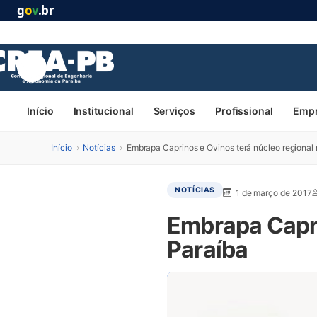
g
o
v
.br
Início
Institucional
Serviços
Profissional
Emp
Início
›
Notícias
›
Embrapa Caprinos e Ovinos terá núcleo regional 
NOTÍCIAS
1 de março de 2017
Embrapa Capri
Paraíba