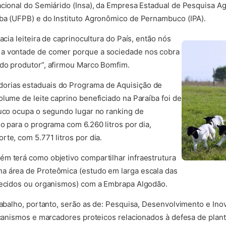
acional do Semiárido (Insa), da Empresa Estadual de Pesquisa A
ba (UFPB) e do Instituto Agronômico de Pernambuco (IPA).
acia leiteira de caprinocultura do País, então nós
 a vontade de comer porque a sociedade nos cobra
 do produtor”, afirmou Marco Bomfim.
orias estaduais do Programa de Aquisição de
lume de leite caprino beneficiado na Paraíba foi de
buco ocupa o segundo lugar no ranking de
o para o programa com 6.260 litros por dia,
te, com 5.771 litros por dia.
m terá como objetivo compartilhar infraestrutura
a área de Proteômica (estudo em larga escala das
 tecidos ou organismos) com a Embrapa Algodão.
rabalho, portanto, serão as de: Pesquisa, Desenvolvimento e Ino
mecanismos e marcadores proteicos relacionados à defesa de pla