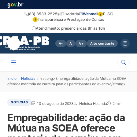
g
o
v
.br
i
(83) 3533-2525
Ouvidoria
Webmail
E-SIC
i
Transparência e Prestação de Contas
Atendimento: presencial das 8h às 16h
A-
A
A+
Alto contraste
Início
›
Notícias
›
<strong>Empregabilidade: ação da Mútua na SOEA
oferece mentoria de carreira para os participantes do evento</strong>
NOTÍCIAS
10 de agosto de 2023
Heloisa Holanda
2 min
Empregabilidade: ação da
Mútua na SOEA oferece